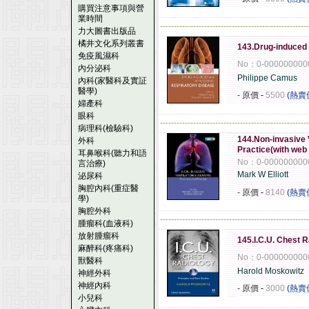
購買注意事項與營
業時間
------------------------------------------------------
力大圖書出版品
橘井文化系列叢書
143.Drug-induced 
免疫風濕科
No：0-000000000
內分泌科
Philippe Camus
內科(家醫科及實証
醫學)
- 原價
-
5500
(熱賣
婦產科
眼科
------------------------------------------------------
病理科(檢驗科)
144.Non-invasive 
外科
Practice(with web
耳鼻喉科(聽力和語
No：0-000000000
言治療)
Mark W Elliott
泌尿科
胸腔內科(重症醫
- 原價
-
8140
(熱賣
學)
胸腔外科
------------------------------------------------------
腫瘤科(血液科)
放射腫瘤科
145.I.C.U. Chest 
麻醉科(疼痛科)
No：0-000000000
獸醫科
Harold Moskowitz
神經外科
神經內科
- 原價
-
3000
(熱賣
小兒科