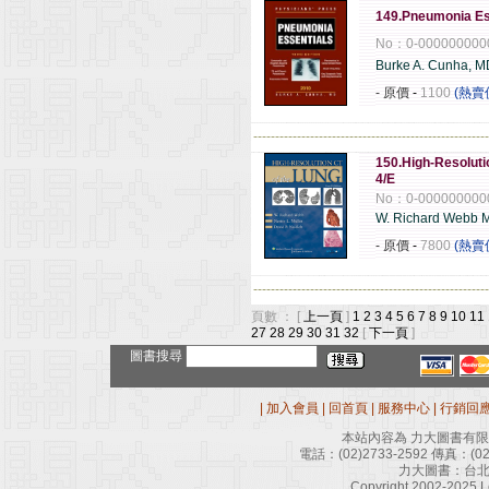
149.Pneumonia Es
No：0-000000000
Burke A. Cunha, M
- 原價
-
1100
(熱賣
------------------------------------------------------
150.High-Resoluti
4/E
No：0-000000000
W. Richard Webb 
- 原價
-
7800
(熱賣
------------------------------------------------------
頁數 ： [
上一頁
]
1
2
3
4
5
6
7
8
9
10
11
27
28
29
30
31
32
[
下一頁
]
圖書搜尋
|
加入會員
|
回首頁
|
服務中心
|
行銷回
本站內容為 力大圖書有
電話：
(02)2733-2592
傳真：
(0
力大圖書：台北
Copyright 2002-2025 Le