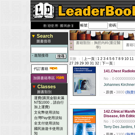
帳號
密碼
derbook.com.tw
歡迎使用 國民旅遊卡！！
▼
Search
圖書搜尋
書籍類別：胸腔內科(重症醫
■
書籍
學)
■
-
進階搜尋
頁數 ： [
上一頁
]
1
2
3
4
5
6
7
8
9
10
11
27
28
29
30
31
32
[
下一頁
]
代訂書籍
141.Chest Radiolo
加購書籍專區
No：0-000000000
Johannes Kirchner
▼
Classes
圖書類別
- 原價
-
3800
(熱賣
運費(購買金額未滿
NT$1000，請自行
------------------------------------------------------
加上運費)
142.Clinical Mani
文化幣使用須知
Disease, 6th Editi
台灣Pay使用須知
No：0-000000000
全支付使用須知
Terry Des Jardins
國民旅遊卡使用須
知
- 原價
-
3300
(熱賣