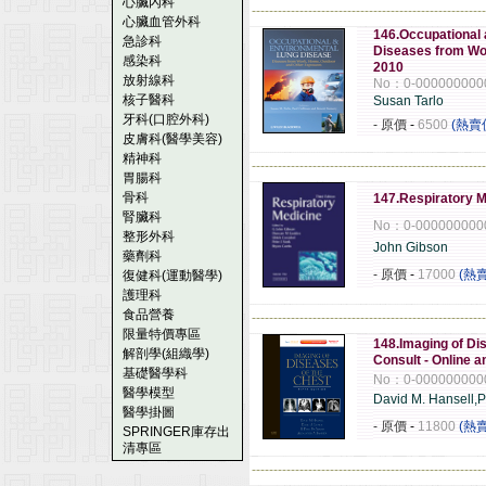
心臟內科
------------------------------------------------------
心臟血管外科
146.Occupational
急診科
Diseases from Wo
感染科
2010
放射線科
No：0-000000000
核子醫科
Susan Tarlo
牙科(口腔外科)
- 原價
-
6500
(熱賣
皮膚科(醫學美容)
精神科
------------------------------------------------------
胃腸科
骨科
147.Respiratory M
腎臟科
No：0-000000000
整形外科
John Gibson
藥劑科
- 原價
-
17000
(熱
復健科(運動醫學)
護理科
食品營養
------------------------------------------------------
限量特價專區
148.Imaging of Dis
解剖學(組織學)
Consult - Online a
基礎醫學科
No：0-000000000
醫學模型
David M. Hansell,P
醫學掛圖
- 原價
-
11800
(熱
SPRINGER庫存出
清專區
------------------------------------------------------