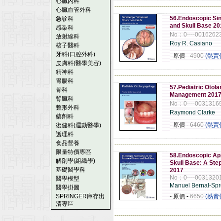
心臟內科
------------------------------------------------------
心臟血管外科
56.Endoscopic Sin
急診科
and Skull Base 20
感染科
No：0----0016262
放射線科
Roy R. Casiano
核子醫科
牙科(口腔外科)
- 原價
-
4900
(熱賣
皮膚科(醫學美容)
精神科
------------------------------------------------------
胃腸科
57.Pediatric Otola
骨科
Management 201
腎臟科
No：0----0031316
整形外科
Raymond Clarke
藥劑科
- 原價
-
6460
(熱賣
復健科(運動醫學)
護理科
食品營養
------------------------------------------------------
限量特價專區
58.Endoscopic Ap
解剖學(組織學)
Skull Base: A Ste
基礎醫學科
2017
No：0----0031320
醫學模型
Manuel Bernal-Spr
醫學掛圖
SPRINGER庫存出
- 原價
-
6650
(熱賣
清專區
------------------------------------------------------