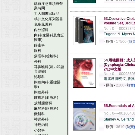
購買注意事項與營
業時間
------------------------------------------------------
力大圖書出版品
53.Operative Otol
橘井文化系列叢書
Volume Set, 3rd E
免疫風濕科
No：0----0003234
內分泌科
Eugene N. Myers 
內科(家醫科及實証
醫學)
- 原價
-
17500
(熱
婦產科
眼科
------------------------------------------------------
病理科(檢驗科)
54.吞嚥困難 : 
外科
(Dysphagia:Clinic
耳鼻喉科(聽力和語
2/E)中文版
言治療)
No：0----0009869
泌尿科
蕭麗君,陳秀文,詹雅
胸腔內科(重症醫
- 原價
-
2100
(熱賣
學)
胸腔外科
------------------------------------------------------
腫瘤科(血液科)
放射腫瘤科
55.Essentials of 
麻醉科(疼痛科)
No：0----0016040
獸醫科
神經外科
Stanley A. Gelfand
神經內科
- 原價
-
3610
(熱賣
小兒科