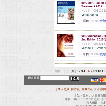
59.Color Atlas of
Treatment 2017
No：0----0031324
Mario Sanna
- 原價
-
4370
(熱賣
------------------------------------------------------
60.Dysphagia: Cli
2nd Edition 2
No：0----0032318
Michael E. Groher
- 原價
-
3800
(熱賣
------------------------------------------------------
6
頁數 ： [
上一頁
]
1
2
3
4
5
7
8
9
10
11
圖書搜尋
|
加入會員
|
回首頁
|
服務中心
|
行銷回
本站內容為 力大圖書有
電話：
(02)2733-2592
傳真：
(0
力大圖書：台北