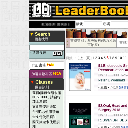
帳號
密碼
derbook.com.tw
歡迎使用 國民旅遊卡！！
▼
Search
圖書搜尋
書籍類別：耳鼻喉科(聽力和語
■
書籍
言治療)
■
-
進階搜尋
6
頁數 ： [
上一頁
]
1
2
3
4
5
7
8
9
10
11
代訂書籍
51.Endoscopic Si
Reconstruction, a
加購書籍專區
No：0----0001626
Peter J. Wormald
▼
Classes
圖書類別
- 原價
-
7410
(熱賣
運費(購買金額未滿
NT$1000，請自行
------------------------------------------------------
加上運費)
52.Oral, Head an
文化幣使用須知
Surgery 2018
台灣Pay使用須知
No：0----0003232
全支付使用須知
R. Bryan Bell DD
國民旅遊卡使用須
知
- 原價
-
14500
(熱