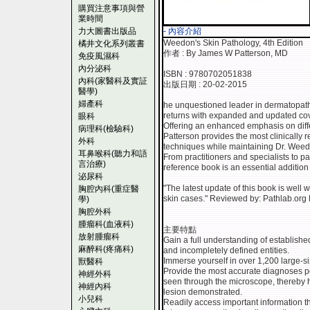
購買注意事項與營
業時間
力大圖書出版品
- 內容介紹
Weedon's Skin Pathology, 4th Edition
橘井文化系列叢書
作者 : By James W Patterson, MD
免疫風濕科
內分泌科
ISBN : 9780702051838
內科(家醫科及實証
出版日期 : 20-02-2015
醫學)
婦產科
he unquestioned leader in dermatopat
returns with expanded and updated cover
眼科
Offering an enhanced emphasis on diff
病理科(檢驗科)
Patterson provides the most clinically
外科
techniques while maintaining Dr. Weedo
耳鼻喉科(聽力和語
From practitioners and specialists to p
言治療)
reference book is an essential addition
泌尿科
"The latest update of this book is well 
胸腔內科(重症醫
skin cases." Reviewed by: Pathlab.org
學)
胸腔外科
腫瘤科(血液科)
主要特點
放射腫瘤科
Gain a full understanding of establishe
麻醉科(疼痛科)
and incompletely defined entities.
Immerse yourself in over 1,200 large-siz
獸醫科
Provide the most accurate diagnoses po
神經外科
seen through the microscope, thereby hel
神經內科
lesion demonstrated.
小兒科
Readily access important information t