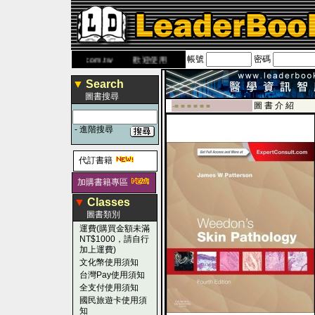
帳號
密碼
網
www.leaderbook.com.tw
歡迎使用 國民旅遊卡！！
▼
Search
圖書搜尋
圖 書 介 紹
-■ ■ ■ ■ ■ ■
-
進階搜尋
代訂書籍
加購書籍專區
▼
Classes
圖書類別
運費(購買金額未滿
NT$1000，請自行
加上運費)
文化幣使用須知
台灣Pay使用須知
全支付使用須知
國民旅遊卡使用須
知