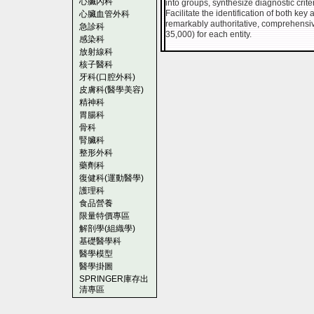
心臟內科
into groups, synthesize diagnostic criter
Facilitate the identification of both ke
心臟血管外科
remarkably authoritative, comprehensive
急診科
35,000) for each entity.
感染科
放射線科
核子醫科
牙科(口腔外科)
皮膚科(醫學美容)
精神科
胃腸科
骨科
腎臟科
整形外科
藥劑科
復健科(運動醫學)
護理科
食品營養
限量特價專區
解剖學(組織學)
基礎醫學科
醫學模型
醫學掛圖
SPRINGER庫存出
清專區