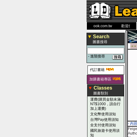
力 大 醫 學 圖 書 網
www.leaderbook.com.tw
歡迎使用 國
▼
Search
圖書搜尋
-■ ■
-
進階搜尋
代訂書籍
加購書籍專區
▼
Classes
圖書類別
運費(購買金額未滿
NT$1000，請自行
加上運費)
文化幣使用須知
台灣Pay使用須知
- 內
全支付使用須知
Feig
國民旅遊卡使用須
Autho
知