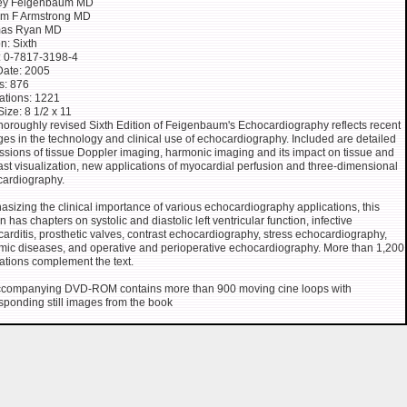
ey Feigenbaum MD
am F Armstrong MD
as Ryan MD
on: Sixth
: 0-7817-3198-4
Date: 2005
s: 876
trations: 1221
Size: 8 1/2 x 11
horoughly revised Sixth Edition of Feigenbaum's Echocardiography reflects recent
es in the technology and clinical use of echocardiography. Included are detailed
ssions of tissue Doppler imaging, harmonic imaging and its impact on tissue and
ast visualization, new applications of myocardial perfusion and three-dimensional
ardiography.
sizing the clinical importance of various echocardiography applications, this
on has chapters on systolic and diastolic left ventricular function, infective
arditis, prosthetic valves, contrast echocardiography, stress echocardiography,
mic diseases, and operative and perioperative echocardiography. More than 1,200
trations complement the text.
ccompanying DVD-ROM contains more than 900 moving cine loops with
sponding still images from the book