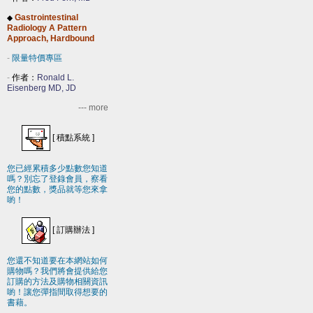
Gastrointestinal
◆
Radiology A Pattern
Approach, Hardbound
-
限量特價專區
-
作者：
Ronald L.
Eisenberg MD, JD
--- more
[
積點系統
]
您已經累積多少點數您知道
嗎？別忘了登錄會員，察看
您的點數，獎品就等您來拿
喲！
[
訂購辦法
]
您還不知道要在本網站如何
購物嗎？我們將會提供給您
訂購的方法及購物相關資訊
喲！讓您彈指間取得想要的
書藉。