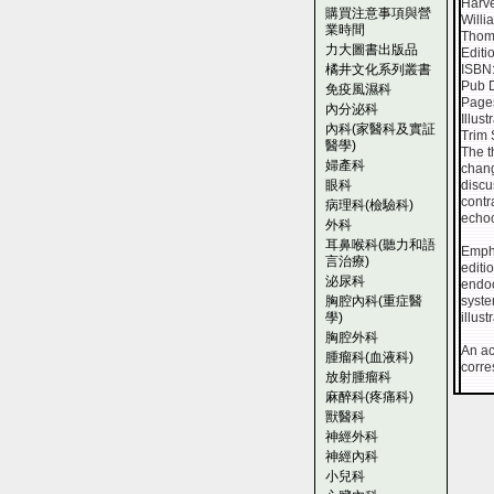
Harv
購買注意事項與營
Willi
業時間
Thom
力大圖書出版品
Editi
橘井文化系列叢書
ISBN
Pub 
免疫風濕科
Page
內分泌科
Illus
內科(家醫科及實証
Trim 
醫學)
The t
婦產科
chang
眼科
discu
contr
病理科(檢驗科)
echoc
外科
耳鼻喉科(聽力和語
Empha
言治療)
editi
泌尿科
endoc
胸腔內科(重症醫
syste
學)
illus
胸腔外科
An a
腫瘤科(血液科)
corre
放射腫瘤科
麻醉科(疼痛科)
獸醫科
神經外科
神經內科
小兒科