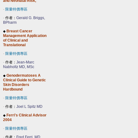
and Neonatal Risk,
-
限量特價專區
-
作者：
Gerald G. Briggs,
BPharm
Breast Cancer
◆
Management Application
of Clinical and
Translational
-
限量特價專區
-
作者：
Jean-Marc
Nabholtz MD, MSc
Genodermatoses A
◆
Clinical Guide to Genetic
Skin Disorders
Hardbound
-
限量特價專區
-
作者：
Joel L Spitz MD
Ferri's Clinical Advisor
◆
2004
-
限量特價專區
-
作者：
Fred Ferri, MD