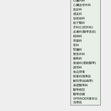
心臟內科
心臟血管外科
急診科
感染科
放射線科
核子醫科
牙科(口腔外科)
皮膚科(醫學美容)
精神科
胃腸科
骨科
腎臟科
整形外科
藥劑科
復健科(運動醫學)
護理科
食品營養
限量特價專區
解剖學(組織學)
基礎醫學科
醫學模型
醫學掛圖
SPRINGER庫存出
清專區