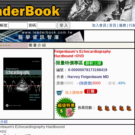
帳號
密碼
加入會員
|
首頁
|
服務
|
行
民旅遊卡！！
圖 書 介 紹
 ■ ■ ■ ■
Feigenbaum's Echocardiography
Hardbound +DVD
-
限量特價專區
-
編號：
0-00000078173198419
-
作者：
Harvey Feigenbaum MD
-
原價
-
5900
-
(熱賣價)
3000
- 節省 ↓
49%
-
加入購物車
推薦指數：
容介紹
enbaum's Echocardiography Hardbound
r(s):