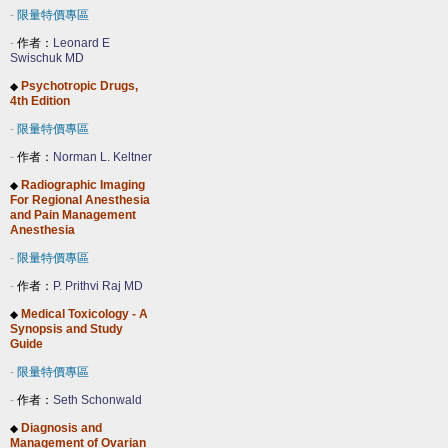
-
限量特價專區
-
作者：
Leonard E
Swischuk MD
Psychotropic Drugs,
◆
4th Edition
-
限量特價專區
-
作者：
Norman L. Keltner
Radiographic Imaging
◆
For Regional Anesthesia
and Pain Management
Anesthesia
-
限量特價專區
-
作者：
P. Prithvi Raj MD
Medical Toxicology - A
◆
Synopsis and Study
Guide
-
限量特價專區
-
作者：
Seth Schonwald
Diagnosis and
◆
Management of Ovarian