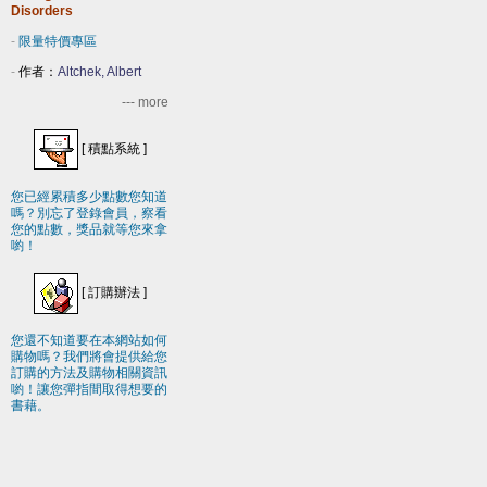
Disorders
-
限量特價專區
-
作者：
Altchek, Albert
--- more
[
積點系統
]
您已經累積多少點數您知道
嗎？別忘了登錄會員，察看
您的點數，獎品就等您來拿
喲！
[
訂購辦法
]
您還不知道要在本網站如何
購物嗎？我們將會提供給您
訂購的方法及購物相關資訊
喲！讓您彈指間取得想要的
書藉。