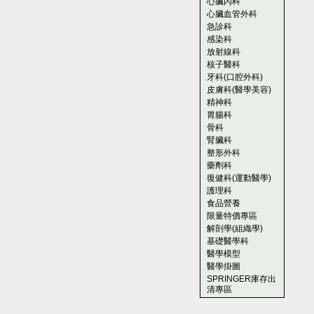
心臟內科
心臟血管外科
急診科
感染科
放射線科
核子醫科
牙科(口腔外科)
皮膚科(醫學美容)
精神科
胃腸科
骨科
腎臟科
整形外科
藥劑科
復健科(運動醫學)
護理科
食品營養
限量特價專區
解剖學(組織學)
基礎醫學科
醫學模型
醫學掛圖
SPRINGER庫存出
清專區