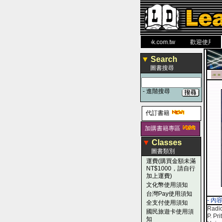
力 大 醫 學 圖 書 網
www.leaderbook.com.tw
歡迎使用 國民旅
▼
Search
圖書搜尋
-■ ■
-
進階搜尋
代訂書籍
加購書籍專區
▼
Classes
圖書類別
運費(購買金額未滿
NT$1000，請自行
加上運費)
文化幣使用須知
台灣Pay使用須知
- 內
全支付使用須知
Radio
國民旅遊卡使用須
P. Pr
知