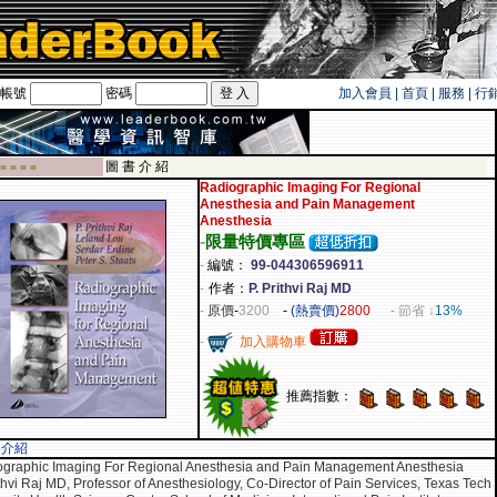
帳號
密碼
加入會員
|
首頁
|
服務
|
行
遊卡！！
圖 書 介 紹
 ■ ■ ■ ■
Radiographic Imaging For Regional
Anesthesia and Pain Management
Anesthesia
-
限量特價專區
-
編號：
99-044306596911
-
作者：
P. Prithvi Raj MD
-
原價
-
3200
-
(熱賣價)
2800
- 節省 ↓
13%
-
加入購物車
推薦指數：
容介紹
graphic Imaging For Regional Anesthesia and Pain Management Anesthesia
ithvi Raj MD, Professor of Anesthesiology, Co-Director of Pain Services, Texas Tech