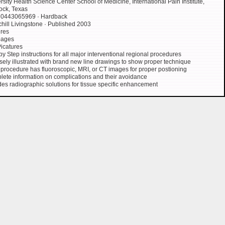
rsity Health Science Center School of Medicine, International Pain Institute,
ock, Texas
 0443065969 · Hardback
hill Livingstone · Published 2003
res
pages
icatures
by Step instructions for all major interventional regional procedures
sely illustrated with brand new line drawings to show proper technique
procedure has fluoroscopic, MRI, or CT images for proper postioning
ete information on complications and their avoidance
des radiographic solutions for tissue specific enhancement