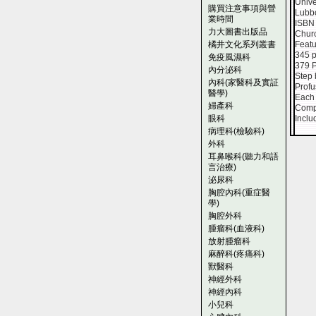
Unive
購買注意事項與營
Lubb
業時間
ISBN
力大圖書出版品
Churc
橘井文化系列叢書
Featu
345 
免疫風濕科
379 P
內分泌科
Step 
內科(家醫科及實証
Profu
醫學)
Each 
婦產科
Compl
眼科
Inclu
病理科(檢驗科)
外科
耳鼻喉科(聽力和語
言治療)
泌尿科
胸腔內科(重症醫
學)
胸腔外科
腫瘤科(血液科)
放射腫瘤科
麻醉科(疼痛科)
獸醫科
神經外科
神經內科
小兒科