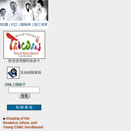
銷回應
|
代訂
|
購物車
|
預訂清單
歡迎使用國民旅遊卡
其他相關書藉
請輸入關鍵字
相 關 書 藉
Imaging of the
◆
Newborn, Infant, and
Young Child: Hardbound