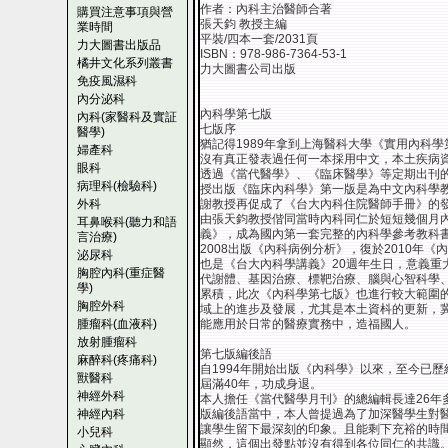
作者：內科主治醫師合著
購買注意事項與營
張天鈞 教授主編
業時間
平裝/四本一套/2031頁
力大圖書出版品
ISBN：978-986-7364-53-1
橘井文化系列叢書
力大圖書公司出版
免疫風濕科
內分泌科
內科學第七版
內科(家醫科及實証
七版序
醫學)
猶記得1989年拿到上海醫科大學《實用內科
婦產科
沒有真正發表過任何一本採用中文，本土疾病
眼科
透過《當代醫學》、《臨床醫學》等定期出刊的
病理科(檢驗科)
授出版《臨床內科學》第一版是為中文內科學教
外科
謝教授再促成了《台大內科住院醫師手冊》的發
由張天鈞教授偕同當時內科同仁於短短幾個月
耳鼻喉科(聽力和語
義》，成為國內第一套完整的內科學參考教科書
言治療)
2008出版《內科病例分析》，復於2010年
泌尿科
也是《台大內科學講義》20週年生日，意義重
胸腔內科(重症醫
代謝體、基因治療、標靶治療、腦與心智科學
學)
累積，此次《內科學第七版》也進行較大範圍
胸腔外科
域上的進步及發展，尤其是本土資枓的更新，
腫瘤科(血液科)
能應用於日常的醫療實務中，造福國人。
放射腫瘤科
第七版編後語
麻醉科(疼痛科)
自1994年開始出版《內科學》以來，至今已
獸醫科
屆滿40年，功成身退。
神經外科
本人擔任《當代醫學月刊》的總編輯長達26年
神經內科
版編後語當中，本人曾提過為了加深醫學生對
讓學生留下最深刻的印象。且能剩下充裕的時
小兒科
顯然，這個出發點並沒有得到各位同仁的共識