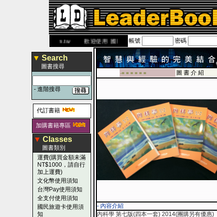
帳號
密碼
ww.leaderbook.com.tw
歡迎使用 國民旅遊卡！！
▼
Search
圖書搜尋
圖 書 介 紹
-■ ■ ■ ■ ■ ■
-
進階搜尋
代訂書籍
加購書籍專區
▼
Classes
圖書類別
運費(購買金額未滿
NT$1000，請自行
加上運費)
文化幣使用須知
台灣Pay使用須知
全支付使用須知
- 內容介紹
國民旅遊卡使用須
知
內科學 第七版(四本一套) 2014(團購另有優惠)