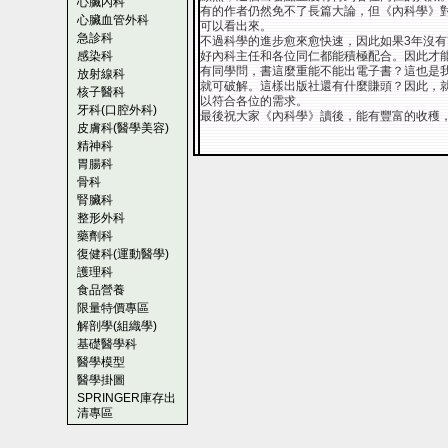
心臟內科
有的作者仍然免不了長篇大論，但《內科學》
心臟血管外科
可以看出來。
急診科
不過科學的進步愈來愈快速，因此如果3年沒
感染科
好內科主任和各位同仁都能積極配合。因此才
有同學問，書這麼重能不能出電子書？這也是
放射線科
就可破解。這樣出版社還有什麼賺頭？因此，
核子醫科
以符合各位的需求。
牙科(口腔外科)
最後祝大家《內科學》讀後，能有豐富的收穫
皮膚科(醫學美容)
精神科
胃腸科
骨科
腎臟科
整形外科
藥劑科
復健科(運動醫學)
護理科
食品營養
限量特價專區
解剖學(組織學)
基礎醫學科
醫學模型
醫學掛圖
SPRINGER庫存出
清專區