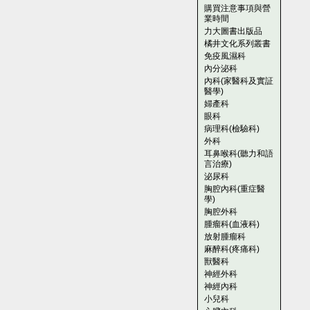
購買注意事項與營
業時間
力大圖書出版品
橘井文化系列叢書
免疫風濕科
內分泌科
內科(家醫科及實証
醫學)
婦產科
眼科
病理科(檢驗科)
外科
耳鼻喉科(聽力和語
言治療)
泌尿科
胸腔內科(重症醫
學)
胸腔外科
腫瘤科(血液科)
放射腫瘤科
麻醉科(疼痛科)
獸醫科
神經外科
神經內科
小兒科