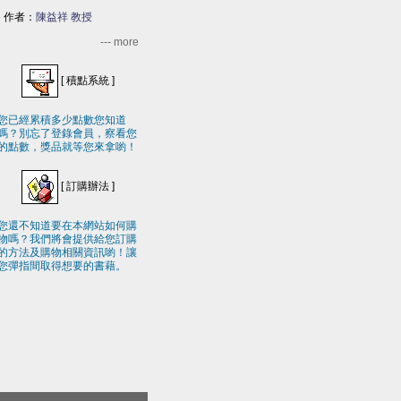
-
作者：
陳益祥 教授
--- more
[
積點系統
]
您已經累積多少點數您知道
嗎？別忘了登錄會員，察看您
的點數，獎品就等您來拿喲！
[
訂購辦法
]
您還不知道要在本網站如何購
物嗎？我們將會提供給您訂購
的方法及購物相關資訊喲！讓
您彈指間取得想要的書藉。