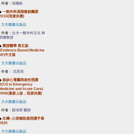
-
作者：
張國彬
一般外科高階微創圖譜
◆
2010(現貨供應)
-
力大圖書出版品
-
作者：
台大一般外科主任 林
明燦教授
實證醫學 第五版
◆
(Evidence-Based Medicine
5E)中文版
-
力大圖書出版品
-
作者：
沈英琪
急診心電圖與急性照護
◆
(ECG in Emergency
Medicine and Acute Care)
2008(最新上架，現貨供應)
-
力大圖書出版品
-
作者：
顏鴻章 醫師
生機--心室輔助器照護手冊
◆
2020
-
力大圖書出版品