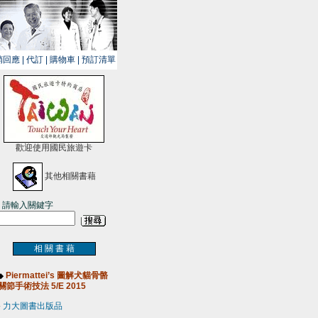
銷回應
|
代訂
|
購物車
|
預訂清單
歡迎使用國民旅遊卡
其他相關書藉
請輸入關鍵字
相 關 書 藉
Piermattei’s 圖解犬貓骨骼
◆
關節手術技法 5/E 2015
-
力大圖書出版品