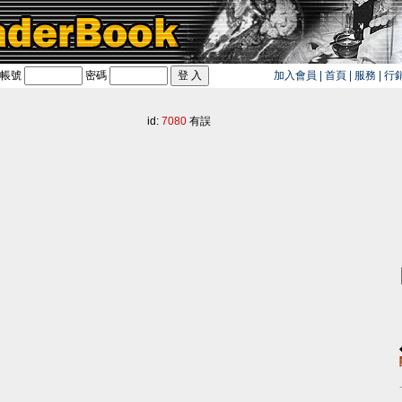
帳號
密碼
加入會員
|
首頁
|
服務
|
行
旅遊卡！！
id:
7080
有誤