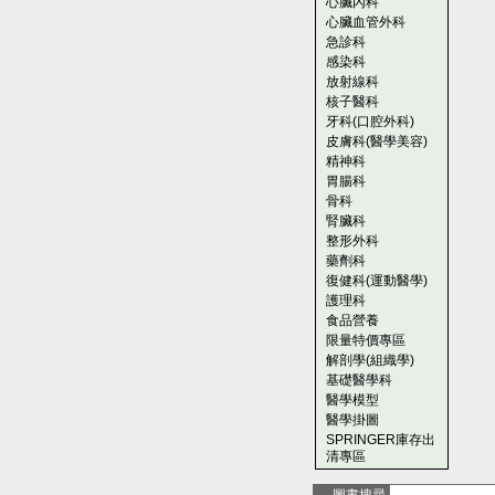
心臟內科
心臟血管外科
急診科
感染科
放射線科
核子醫科
牙科(口腔外科)
皮膚科(醫學美容)
精神科
胃腸科
骨科
腎臟科
整形外科
藥劑科
復健科(運動醫學)
護理科
食品營養
限量特價專區
解剖學(組織學)
基礎醫學科
醫學模型
醫學掛圖
SPRINGER庫存出
清專區