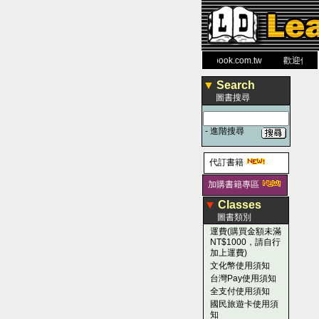
力 大 醫 學 圖 書 網
www.leaderbook.com.tw
歡迎使用 國民
▼
Search
圖書搜尋
-
進階搜尋
代訂書籍
加購書籍專區
▼
Classes
圖書類別
運費(購買金額未滿
NT$1000，請自行
加上運費)
文化幣使用須知
台灣Pay使用須知
全支付使用須知
國民旅遊卡使用須
知