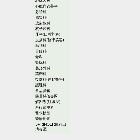
心臟內科
心臟血管外科
急診科
感染科
放射線科
核子醫科
牙科(口腔外科)
皮膚科(醫學美容)
精神科
胃腸科
骨科
腎臟科
整形外科
藥劑科
復健科(運動醫學)
護理科
食品營養
限量特價專區
解剖學(組織學)
基礎醫學科
醫學模型
醫學掛圖
SPRINGER庫存出
清專區