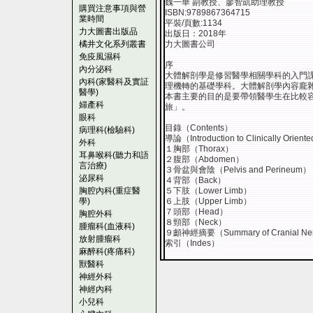
魏一華 副教授、廖智凱助理教授
購買注意事項與營
ISBN:9789867364715
業時間
平裝/頁數:1134
力大圖書出版品
出版日：2018年
橘井文化系列叢書
力大圖書公司
免疫風濕科
序
內分泌科
大體解剖學是修習醫學相關學科的入門
內科(家醫科及實証
理機轉的基礎學科。大體解剖學內容龐
醫學)
本書主要的目的是要帶領醫學生在比較
婦產科
旅」。
眼科
目錄（Contents）
病理科(檢驗科)
導論（Introduction to Clinically Orien
外科
１胸部（Thorax）
耳鼻喉科(聽力和語
２腹部（Abdomen）
言治療)
３骨盆與會陰（Pelvis and Perineum）
泌尿科
４背部（Back）
胸腔內科(重症醫
５下肢（Lower Limb）
學)
６上肢（Upper Limb）
７頭部（Head）
胸腔外科
８頸部（Neck）
腫瘤科(血液科)
９顱神經摘要（Summary of Cranial Ne
放射腫瘤科
索引（Indes）
麻醉科(疼痛科)
獸醫科
神經外科
神經內科
小兒科