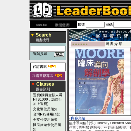
帳號
密碼
網
www.leaderbook.com.tw
歡迎使用 國民旅遊卡！！
▼
Search
圖書搜尋
圖 書 介 紹
-■ ■ ■ ■ ■ ■
-
進階搜尋
代訂書籍
加購書籍專區
▼
Classes
圖書類別
運費(購買金額未滿
NT$1000，請自行
加上運費)
文化幣使用須知
台灣Pay使用須知
- 內容介紹
全支付使用須知
臨床導向解剖學(Clinically Oriented An
國民旅遊卡使用須
作者 : 周明加 副教授、柯妙華 副教授、
知