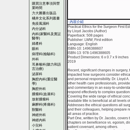
購買注意事項與營
業時間
力大圖書出版品
橘井文化系列叢書
- 內容介紹
免疫風濕科
Practical Ethics for the Surgeon First Ed
內分泌科
by Lloyd Jacobs (Author)
內科(家醫科及實証
Paperback: 508 pages
醫學)
Publisher: LWW; First edition
婦產科
Language: English
ISBN-10: 1496388607
眼科
ISBN-13: 978-1496388605
病理科(檢驗科)
Product Dimensions: 6 x 0.7 x 9 inches
外科
2019
耳鼻喉科(聽力和語
言治療)
Recent, significant changes in surgery, 
泌尿科
impacted how surgeons consider ethical 
and personal responsibility. Dr. Lloyd
胸腔內科(重症醫
other health care professionals, provides
學)
and commentary in an easy-to-understa
胸腔外科
respond effectively to complex questions 
腫瘤科(血液科)
Covering the wide range of ethical conc
放射腫瘤科
readable title is beneficial at all levels o
麻醉科(疼痛科)
Addresses the ethical questions all sur
and their colleagues, helping prepare re
獸醫科
all areas of practice.
神經外科
Part One, written by Dr. Jacobs, covers 
神經內科
chapters on beneficence vs. egoism, dis
小兒科
patient covenant, among others.