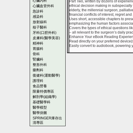
心臟內科
Part Two, written by dozens of experien
ethical decision making in subspecialty a
心臟血管外科
elderly, the millennial surgeon, palliati
急診科
financial conflicts of interest, regret 
感染科
Uses short, accessible chapters to pres
放射線科
emphasizing the human factors associate
核子醫科
Covers the types of ethical questions l
– all relevant to the surgeon’s daily pr
牙科(口腔外科)
Enhance Your eBook Reading Experien
皮膚科(醫學美容)
Read directly on your preferred device(s
精神科
Easily convert to audiobook, powering y
胃腸科
骨科
腎臟科
整形外科
藥劑科
復健科(運動醫學)
護理科
食品營養
限量特價專區
解剖學(組織學)
基礎醫學科
醫學模型
醫學掛圖
SPRINGER庫存出
清專區