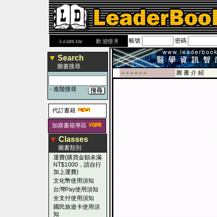
帳號
密碼
 網
www.leaderbook.com.tw
歡迎使用 國民旅遊卡！！
▼
Search
圖書搜尋
圖 書 介 紹
-■ ■ ■ ■ ■ ■
-
進階搜尋
代訂書籍
加購書籍專區
▼
Classes
圖書類別
運費(購買金額未滿
NT$1000，請自行
加上運費)
文化幣使用須知
台灣Pay使用須知
全支付使用須知
國民旅遊卡使用須
知