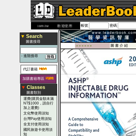
帳號
密碼
網
www.leaderbook.com.tw
歡迎使用 國民旅遊卡！！
▼
Search
圖書搜尋
圖 書 介 紹
-■ ■ ■ ■ ■ ■
-
進階搜尋
代訂書籍
加購書籍專區
▼
Classes
圖書類別
運費(購買金額未滿
NT$1000，請自行
加上運費)
文化幣使用須知
台灣Pay使用須知
全支付使用須知
國民旅遊卡使用須
知