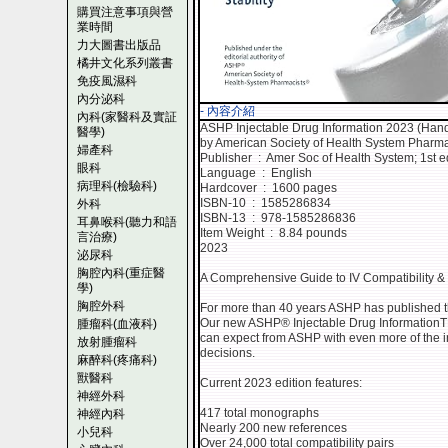
購買注意事項與營
業時間
力大圖書出版品
橘井文化系列叢書
免疫風濕科
內分泌科
- 內容介紹
內科(家醫科及實証
ASHP Injectable Drug Information 2023 (Hand
醫學)
by American Society of Health System Pharma
婦產科
Publisher ‏ : ‎ Amer Soc of Health System; 1st 
眼科
Language ‏ : ‎ English
病理科(檢驗科)
Hardcover ‏ : ‎ 1600 pages
ISBN-10 ‏ : ‎ 1585286834
外科
ISBN-13 ‏ : ‎ 978-1585286836
耳鼻喉科(聽力和語
Item Weight ‏ : ‎ 8.84 pounds
言治療)
2023
泌尿科
胸腔內科(重症醫
A Comprehensive Guide to IV Compatibility & S
學)
胸腔外科
For more than 40 years ASHP has published the
Our new ASHP® Injectable Drug InformationTM
腫瘤科(血液科)
can expect from ASHP with even more of the i
放射腫瘤科
decisions.
麻醉科(疼痛科)
獸醫科
Current 2023 edition features:
神經外科
417 total monographs
神經內科
Nearly 200 new references
小兒科
Over 24,000 total compatibility pairs