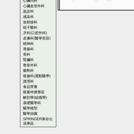
心臟內科
心臟血管外科
急診科
感染科
放射線科
核子醫科
牙科(口腔外科)
皮膚科(醫學美容)
精神科
胃腸科
骨科
腎臟科
整形外科
藥劑科
復健科(運動醫學)
護理科
食品營養
限量特價專區
解剖學(組織學)
基礎醫學科
醫學模型
醫學掛圖
SPRINGER庫存出
清專區