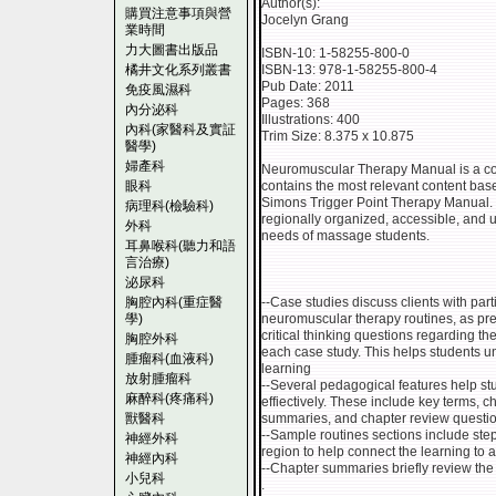
Author(s):
購買注意事項與營
Jocelyn Grang
業時間
力大圖書出版品
ISBN-10: 1-58255-800-0
橘井文化系列叢書
ISBN-13: 978-1-58255-800-4
Pub Date: 2011
免疫風濕科
Pages: 368
內分泌科
Illustrations: 400
內科(家醫科及實証
Trim Size: 8.375 x 10.875
醫學)
婦產科
Neuromuscular Therapy Manual is a co
眼科
contains the most relevant content bas
Simons Trigger Point Therapy Manual. Co
病理科(檢驗科)
regionally organized, accessible, and us
外科
needs of massage students.
耳鼻喉科(聽力和語
言治療)
泌尿科
胸腔內科(重症醫
--Case studies discuss clients with par
學)
neuromuscular therapy routines, as pre
critical thinking questions regarding t
胸腔外科
each case study. This helps students u
腫瘤科(血液科)
learning
放射腫瘤科
--Several pedagogical features help st
麻醉科(疼痛科)
effiectively. These include key terms, c
獸醫科
summaries, and chapter review questio
--Sample routines sections include st
神經外科
region to help connect the learning to a
神經內科
--Chapter summaries briefly review the c
小兒科
.