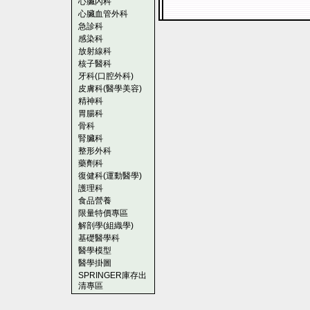
心臟內科
心臟血管外科
急診科
感染科
放射線科
核子醫科
牙科(口腔外科)
皮膚科(醫學美容)
精神科
胃腸科
骨科
腎臟科
整形外科
藥劑科
復健科(運動醫學)
護理科
食品營養
限量特價專區
解剖學(組織學)
基礎醫學科
醫學模型
醫學掛圖
SPRINGER庫存出
清專區