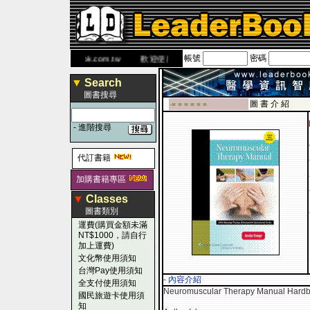
帳號
密碼
書 網
www.leaderbook.com.tw
歡迎使用 國民旅遊卡！！
▼
Search
圖書搜尋
圖 書 介 紹
-■ ■ ■ ■ ■ ■
-
進階搜尋
代訂書籍
加購書籍專區
▼
Classes
圖書類別
運費(購買金額未滿
NT$1000，請自行
加上運費)
文化幣使用須知
台灣Pay使用須知
- 內容介紹
全支付使用須知
Neuromuscular Therapy Manual Hard
國民旅遊卡使用須
知