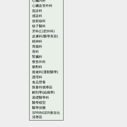
心臟內科
心臟血管外科
急診科
感染科
放射線科
核子醫科
牙科(口腔外科)
皮膚科(醫學美容)
精神科
胃腸科
骨科
腎臟科
整形外科
藥劑科
復健科(運動醫學)
護理科
食品營養
限量特價專區
解剖學(組織學)
基礎醫學科
醫學模型
醫學掛圖
SPRINGER庫存出
清專區