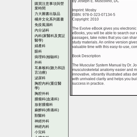
By Joseph E. Muscolino, DC
購買注意事項與營
業時間
Imprint: Mosby
力大圖書出版品
ISBN: 978-0-323-07134-5
橘井文化系列叢書
Copyright: 2010
免疫風濕科
The Evolve eBook gives you electronic 
內分泌科
eBooks, you will be able to search our e
內科(家醫科及實証
passages, take notes that you can share
醫學)
study materials. An online version giv
婦產科
valuable time with this easy-to-use, co
眼科
Book Description
病理科(檢驗科)
外科
The Muscular System Manual by Dr. Jo
耳鼻喉科(聽力和語
musculoskeletal anatomy easier and mo
言治療)
innovative, vibrantly illustrated atlas
泌尿科
with unrivaled clarity and helps you b
胸腔內科(重症醫
success in practice.
學)
胸腔外科
腫瘤科(血液科)
放射腫瘤科
麻醉科(疼痛科)
獸醫科
神經外科
神經內科
小兒科