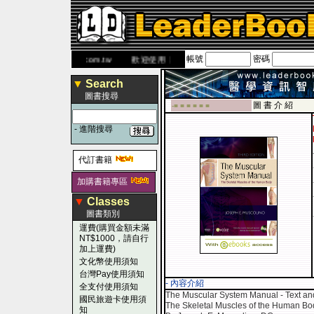
帳號
密碼
網
www.leaderbook.com.tw
歡迎使用 國民旅遊卡！！
▼
Search
圖書搜尋
圖 書 介 紹
-■ ■ ■ ■ ■ ■
-
進階搜尋
代訂書籍
加購書籍專區
▼
Classes
圖書類別
運費(購買金額未滿
NT$1000，請自行
加上運費)
文化幣使用須知
台灣Pay使用須知
- 內容介紹
全支付使用須知
The Muscular System Manual - Text an
國民旅遊卡使用須
The Skeletal Muscles of the Human Bo
知