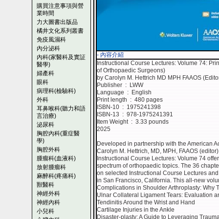
購買注意事項與營
業時間
力大圖書出版品
橘井文化系列叢書
免疫風濕科
內分泌科
- 內容介紹
內科(家醫科及實証
Instructional Course Lectures: Volume 74: Pr
醫學)
of Orthopaedic Surgeons)
婦產科
by Carolyn M. Hettrich MD MPH FAAOS (Edito
眼科
Publisher ‏ : ‎ LWW
病理科(檢驗科)
Language ‏ : ‎ English
外科
Print length ‏ : ‎ 480 pages
ISBN-10 ‏ : ‎ 1975241398
耳鼻喉科(聽力和語
ISBN-13 ‏ : ‎ 978-1975241391
言治療)
Item Weight ‏ : ‎ 3.33 pounds
泌尿科
2025
胸腔內科(重症醫
學)
Developed in partnership with the American 
胸腔外科
Carolyn M. Hettrich, MD, MPH, FAAOS (editor) 
腫瘤科(血液科)
Instructional Course Lectures: Volume 74 offers
spectrum of orthopaedic topics. The 36 chapt
放射腫瘤科
on selected Instructional Course Lectures a
麻醉科(疼痛科)
in San Francisco, California. This all-new vol
獸醫科
Complications in Shoulder Arthroplasty: Wh
神經外科
Ulnar Collateral Ligament Tears: Evaluation
神經內科
Tendinitis Around the Wrist and Hand
Cartilage Injuries in the Ankle
小兒科
Disaster-plasty: A Guide to Leveraging Trauma