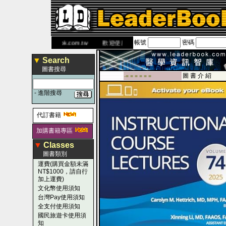
帳號
密碼
 網
www.leaderbook.com.tw
歡迎使用 國民旅遊卡！！
▼
Search
圖書搜尋
圖 書 介 紹
-■ ■ ■ ■ ■ ■
-
進階搜尋
代訂書籍
加購書籍專區
▼
Classes
圖書類別
運費(購買金額未滿
NT$1000，請自行
加上運費)
文化幣使用須知
台灣Pay使用須知
全支付使用須知
國民旅遊卡使用須
知