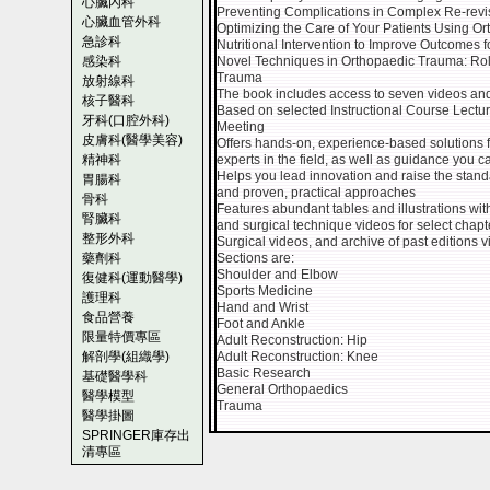
心臟內科
Preventing Complications in Complex Re-revis
心臟血管外科
Optimizing the Care of Your Patients Using Or
急診科
Nutritional Intervention to Improve Outcomes 
感染科
Novel Techniques in Orthopaedic Trauma: Role o
Trauma
放射線科
The book includes access to seven videos and
核子醫科
Based on selected Instructional Course Lect
牙科(口腔外科)
Meeting
皮膚科(醫學美容)
Offers hands-on, experience-based solutions 
精神科
experts in the field, as well as guidance you c
Helps you lead innovation and raise the stand
胃腸科
and proven, practical approaches
骨科
Features abundant tables and illustrations wi
腎臟科
and surgical technique videos for select chapt
整形外科
Surgical videos, and archive of past editions 
藥劑科
Sections are:
Shoulder and Elbow
復健科(運動醫學)
Sports Medicine
護理科
Hand and Wrist
食品營養
Foot and Ankle
限量特價專區
Adult Reconstruction: Hip
解剖學(組織學)
Adult Reconstruction: Knee
Basic Research
基礎醫學科
General Orthopaedics
醫學模型
Trauma
醫學掛圖
SPRINGER庫存出
清專區