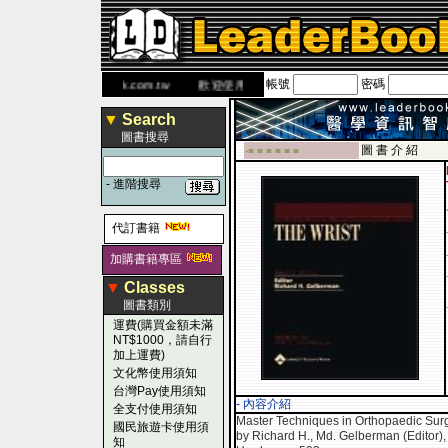
帳號
密碼
 網
www.leaderbook.com.tw
歡迎使用 國民旅遊卡！！
▼
Search
圖書搜尋
圖 書 介 紹
-■ ■ ■ ■ ■ ■
-
進階搜尋
代訂書籍
加購書籍專區
▼
Classes
圖書類別
運費(購買金額未滿
NT$1000，請自行
加上運費)
文化幣使用須知
台灣Pay使用須知
- 內容介紹
全支付使用須知
Master Techniques in Orthopaedic Surg
國民旅遊卡使用須
by Richard H., Md. Gelberman (Editor), 
知