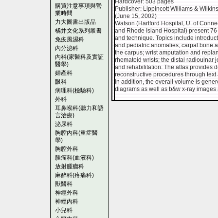
Hardcover: 503 pages
購買注意事項與營
Publisher: Lippincott Williams & Wilki
業時間
(June 15, 2002)
力大圖書出版品
Watson (Hartford Hospital, U. of Conn
橘井文化系列叢書
and Rhode Island Hospital) present 76 c
and technique. Topics include introduc
免疫風濕科
and pediatric anomalies; carpal bone and
內分泌科
the carpus; wrist amputation and replanta
內科(家醫科及實証
rhematoid wrists; the distal radioulnar j
醫學)
and rehabilitation. The atlas provides 
婦產科
reconstructive procedures through text
眼科
In addition, the overall volume is gene
diagrams as well as b&w x-ray images
病理科(檢驗科)
外科
耳鼻喉科(聽力和語
言治療)
泌尿科
胸腔內科(重症醫
學)
胸腔外科
腫瘤科(血液科)
放射腫瘤科
麻醉科(疼痛科)
獸醫科
神經外科
神經內科
小兒科