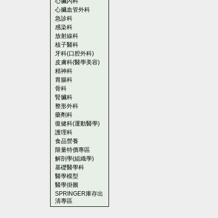
心臟內科
心臟血管外科
急診科
感染科
放射線科
核子醫科
牙科(口腔外科)
皮膚科(醫學美容)
精神科
胃腸科
骨科
腎臟科
整形外科
藥劑科
復健科(運動醫學)
護理科
食品營養
限量特價專區
解剖學(組織學)
基礎醫學科
醫學模型
醫學掛圖
SPRINGER庫存出
清專區