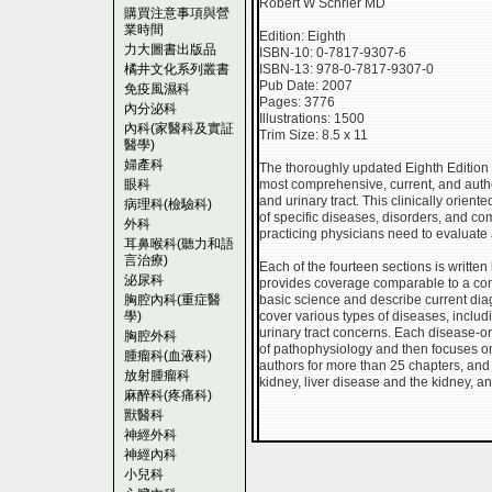
Robert W Schrier MD
購買注意事項與營
業時間
Edition: Eighth
力大圖書出版品
ISBN-10: 0-7817-9307-6
橘井文化系列叢書
ISBN-13: 978-0-7817-9307-0
Pub Date: 2007
免疫風濕科
Pages: 3776
內分泌科
Illustrations: 1500
內科(家醫科及實証
Trim Size: 8.5 x 11
醫學)
婦產科
The thoroughly updated Eighth Edition 
眼科
most comprehensive, current, and autho
and urinary tract. This clinically orien
病理科(檢驗科)
of specific diseases, disorders, and co
外科
practicing physicians need to evaluat
耳鼻喉科(聽力和語
言治療)
Each of the fourteen sections is writte
泌尿科
provides coverage comparable to a comp
胸腔內科(重症醫
basic science and describe current dia
學)
cover various types of diseases, inclu
urinary tract concerns. Each disease-o
胸腔外科
of pathophysiology and then focuses on
腫瘤科(血液科)
authors for more than 25 chapters, and
放射腫瘤科
kidney, liver disease and the kidney, a
麻醉科(疼痛科)
獸醫科
神經外科
神經內科
小兒科