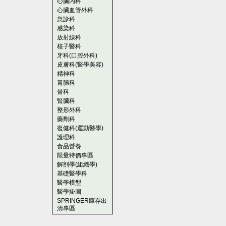
心臟內科
心臟血管外科
急診科
感染科
放射線科
核子醫科
牙科(口腔外科)
皮膚科(醫學美容)
精神科
胃腸科
骨科
腎臟科
整形外科
藥劑科
復健科(運動醫學)
護理科
食品營養
限量特價專區
解剖學(組織學)
基礎醫學科
醫學模型
醫學掛圖
SPRINGER庫存出
清專區