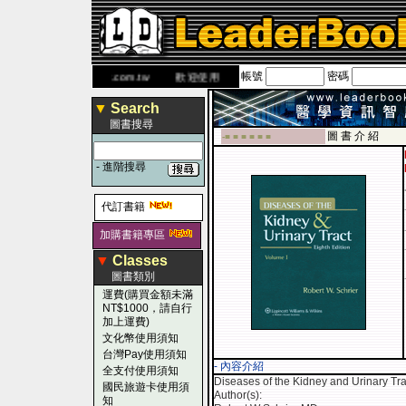
帳號
密碼
 網
www.leaderbook.com.tw
歡迎使用 國民旅遊卡！！
▼
Search
圖書搜尋
圖 書 介 紹
-■ ■ ■ ■ ■ ■
-
進階搜尋
代訂書籍
加購書籍專區
▼
Classes
圖書類別
運費(購買金額未滿
NT$1000，請自行
加上運費)
文化幣使用須知
台灣Pay使用須知
- 內容介紹
全支付使用須知
Diseases of the Kidney and Urinary T
國民旅遊卡使用須
Author(s):
知