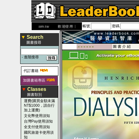
帳號
密碼
網
www.leaderbook.com.tw
歡迎使用 國民旅遊卡！！
▼
Search
圖書搜尋
圖 書 介 紹
-■ ■ ■ ■ ■ ■
-
進階搜尋
代訂書籍
加購書籍專區
▼
Classes
圖書類別
運費(購買金額未滿
NT$1000，請自行
加上運費)
文化幣使用須知
台灣Pay使用須知
全支付使用須知
國民旅遊卡使用須
知