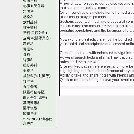
心臟內科
A new chapter on cystic kidney disease and E
心臟血管外科
that can lead to kidney failure.
急診科
Other new chapters include home hemodialysis,
感染科
disorders in dialysis patients.
Sections cover technical and procedural consi
放射線科
clinical considerations in the evaluation of dia
核子醫科
pediatric population, and the business of dialy
牙科(口腔外科)
皮膚科(醫學美容)
Now with the print edition, enjoy the bundled
精神科
your tablet and smartphone or accessed online
胃腸科
Complete content with enhanced navigation
骨科
Powerful search tools and smart navigation cros
腎臟科
notes, and even the web
整形外科
Cross-linked pages, references, and more for
藥劑科
Highlighting tool for easier reference of key c
Ability to take and share notes with friends a
復健科(運動醫學)
Quick reference tabbing to save your favorite 
護理科
食品營養
限量特價專區
解剖學(組織學)
基礎醫學科
醫學模型
醫學掛圖
SPRINGER庫存出
清專區