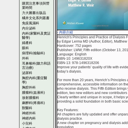
購買注意事項與營
業時間
力大圖書出版品
橘井文化系列叢書
免疫風濕科
內分泌科
- 內容介紹
內科(家醫科及實証
Henrich's Principles and Practice of Dialysis F
醫學)
by Edgar Lerma MD (Author, Editor), Matthew 
婦產科
Hardcover: 752 pages
眼科
Publisher: LWW; Fifth edition (October 13, 20
病理科(檢驗科)
Language: English
外科
ISBN-10: 149631820X
ISBN-13: 978-1496318206
耳鼻喉科(聽力和語
Improve your patients’ quality of life with ev
言治療)
today’s dialysis.
泌尿科
胸腔內科(重症醫
For more than 20 years, Henrich’s Principles a
學)
comprehensive, accessible information on the
胸腔外科
who receive dialysis. This Fifth Edition bring
腫瘤科(血液科)
edition, two new editors and new contributors 
Clearly written and unique in scope, it helps
放射腫瘤科
providing a solid foundation in both basic scie
麻醉科(疼痛科)
獸醫科
Key Features:
神經外科
All chapters are fully updated and offer unpa
神經內科
dialysis practice.
A new chapter on pregnancy and dialysis addr
小兒科
population.