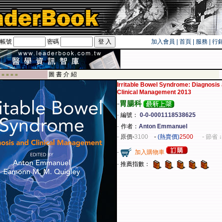
帳號
密碼
加入會員
|
首頁
|
服務
|
行
遊卡！！
圖 書 介 紹
 ■ ■ ■ ■
Irritable Bowel Syndrome: Diagnosis
Clinical Management 2013
-
胃腸科
-
編號：
0-0-0001118538625
-
作者：
Anton Emmanuel
-
原價
-
3100
-
(熱賣價)
2500
- 節省 ↓
-
加入購物車
-
推薦指數：