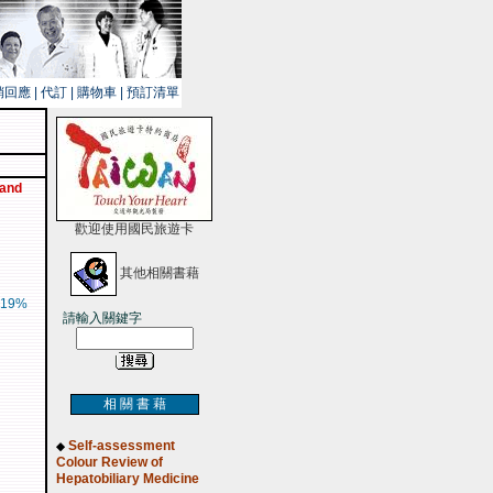
銷回應
|
代訂
|
購物車
|
預訂清單
 and
歡迎使用國民旅遊卡
其他相關書藉
19%
請輸入關鍵字
相 關 書 藉
Self-assessment
◆
Colour Review of
Hepatobiliary Medicine