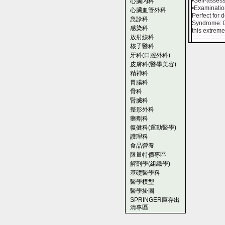
•Self-assess
心臟內科
•Examinatio
心臟血管外科
Perfect for 
急診科
Syndrome: D
感染科
this extreme
放射線科
核子醫科
牙科(口腔外科)
皮膚科(醫學美容)
精神科
胃腸科
骨科
腎臟科
整形外科
藥劑科
復健科(運動醫學)
護理科
食品營養
限量特價專區
解剖學(組織學)
基礎醫學科
醫學模型
醫學掛圖
SPRINGER庫存出
清專區