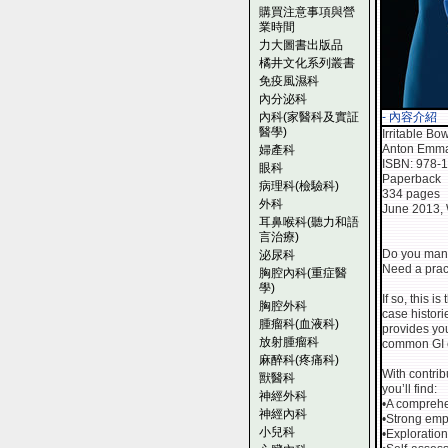
購買注意事項與營
業時間
力大圖書出版品
橘井文化系列叢書
免疫風濕科
內分泌科
內科(家醫科及實証
- 內容介紹
醫學)
Irritable B
Anton Emman
婦產科
ISBN: 978-
眼科
Paperback
病理科(檢驗科)
334 pages
外科
June 2013, 
耳鼻喉科(聽力和語
言治療)
Do you mana
泌尿科
Need a prac
胸腔內科(重症醫
學)
If so, this i
胸腔外科
case histori
腫瘤科(血液科)
provides you
放射腫瘤科
common GI co
麻醉科(疼痛科)
With contrib
獸醫科
you’ll find:
神經外科
•A comprehe
神經內科
•Strong emp
小兒科
•Exploration