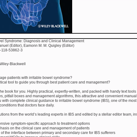
owel Syndrome: Diagnosis and Clinical Management
uel (Editor), Eamonn M. M. Quigley (Editor)
1-118-53862-3
Wiley-Blackwell
ge patients with irritable bowel syndrome?
tical tool to guide you through best patient care and management?
s the book for you. Highly practical, expertly-written, and packed with handy text tools 
es, pitfall boxes and management algorithms, this attractive and convenient manual
 with complete clinical guidance to irritable bowel syndrome (IBS), one of the most
nditions that doctors face daily.
utions from the world’s leading experts in IBS and edited by a stellar editor team, in
nsive symptom-specific approach to treatment options
hasis on the clinical care and management of patients
 of the interface between primary and secondary care for IBS sufferers