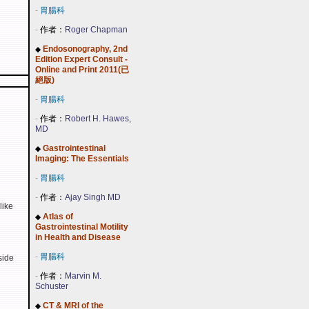
-
胃腸科
-
作者：
Roger Chapman
Endosonography, 2nd
◆
Edition Expert Consult -
Online and Print 2011(已
絕版)
-
胃腸科
-
作者：
Robert H. Hawes,
MD
Gastrointestinal
◆
Imaging: The Essentials
-
胃腸科
-
作者：
Ajay Singh MD
like
Atlas of
◆
Gastrointestinal Motility
in Health and Disease
-
胃腸科
side
-
作者：
Marvin M.
Schuster
CT & MRI of the
◆