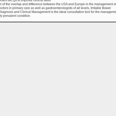
ment MCQs to improve clinical skills
n of the overlap and difference between the USA and Europe in the management o
doctors in primary care as well as gastroenterologists of all levels, Irritable Bowel
iagnosis and Clinical Management is the ideal consultation tool for the manageme
ly prevalent condition.