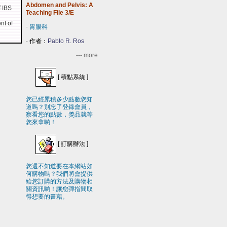
Abdomen and Pelvis: A
f IBS
Teaching File 3/E
nt of
-
胃腸科
-
作者：
Pablo R. Ros
--- more
[
積點系統
]
您已經累積多少點數您知
道嗎？別忘了登錄會員，
察看您的點數，獎品就等
您來拿喲！
[
訂購辦法
]
您還不知道要在本網站如
何購物嗎？我們將會提供
給您訂購的方法及購物相
關資訊喲！讓您彈指間取
得想要的書藉。