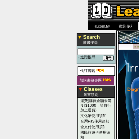
力 大 醫 學 圖 書 網
www.leaderbook.com.tw
歡迎使用 國民旅
▼
Search
圖書搜尋
-■ ■
-
進階搜尋
代訂書籍
加購書籍專區
▼
Classes
圖書類別
運費(購買金額未滿
NT$1000，請自行
加上運費)
文化幣使用須知
台灣Pay使用須知
全支付使用須知
國民旅遊卡使用須
知