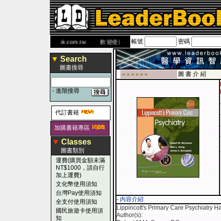
帳號
密碼
書 網
www.leaderbook.com.tw
歡迎使用 國民旅遊卡！！
▼
Search
圖書搜尋
圖 書 介 紹
-■ ■ ■ ■ ■ ■
-
進階搜尋
代訂書籍
加購書籍專區
▼
Classes
圖書類別
運費(購買金額未滿
NT$1000，請自行
加上運費)
文化幣使用須知
台灣Pay使用須知
- 內容介紹
全支付使用須知
Lippincott's Primary Care Psychiatry 
國民旅遊卡使用須
Author(s):
知