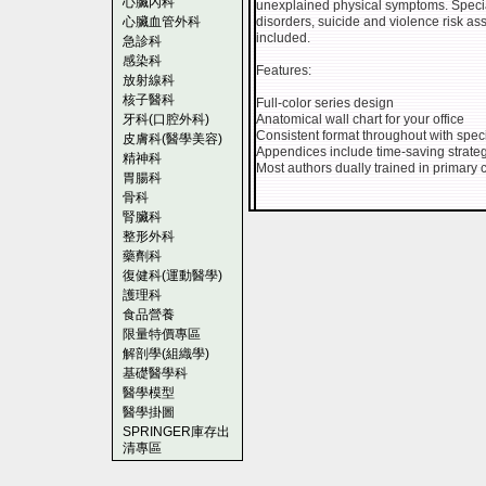
心臟內科
unexplained physical symptoms. Special
心臟血管外科
disorders, suicide and violence risk as
included.
急診科
感染科
Features:
放射線科
核子醫科
Full-color series design
牙科(口腔外科)
Anatomical wall chart for your office
Consistent format throughout with spec
皮膚科(醫學美容)
Appendices include time-saving strate
精神科
Most authors dually trained in primary 
胃腸科
骨科
腎臟科
整形外科
藥劑科
復健科(運動醫學)
護理科
食品營養
限量特價專區
解剖學(組織學)
基礎醫學科
醫學模型
醫學掛圖
SPRINGER庫存出
清專區