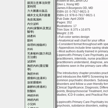
Robert M McCarron DO
購買注意事項與營
Glen L Xiong MD
業時間
James A Bourgeois OD, MD
力大圖書出版品
ISBN-10: 0-7817-9821-3
橘井文化系列叢書
ISBN-13: 978-0-7817-9821-1
Pub Date: April 2009
免疫風濕科
Pages: 352
內分泌科
Illustrations: 17
內科(家醫科及實証
Trim Size: 8.375 x 10.875
醫學)
Weight: 2.05
婦產科
--Full-color series design
眼科
--Anatomical wall chart for your office
--Consistent format throughout with spe
病理科(檢驗科)
--Appendices include time-saving strat
外科
--Most authors dually trained in primar
耳鼻喉科(聽力和語
Lippincott's Primary Care Psychiatry, pa
言治療)
practitioners, internists, nurse practiti
泌尿科
practitioners understand, diagnose, and
胸腔內科(重症醫
problems seen in the primary care office
學)
The introductory chapter provides practi
胸腔外科
and introduces the AMPS Screening tool
腫瘤科(血液科)
common psychiatric disorders. Subse
放射腫瘤科
disorders and follow a user-friendly for
麻醉科(疼痛科)
Clinical Significance; Diagnosis; Diffe
獸醫科
points; Biopsychosocial Treatment, inc
studies; ICD-9 codes; and Practical Re
神經外科
神經內科
Lippincott's Primary Care Psychiatry in
小兒科
psychosis, substance disorders, eating 