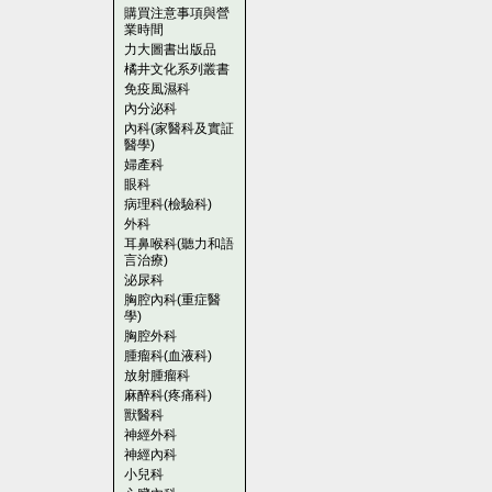
購買注意事項與營
業時間
力大圖書出版品
橘井文化系列叢書
免疫風濕科
內分泌科
內科(家醫科及實証
醫學)
婦產科
眼科
病理科(檢驗科)
外科
耳鼻喉科(聽力和語
言治療)
泌尿科
胸腔內科(重症醫
學)
胸腔外科
腫瘤科(血液科)
放射腫瘤科
麻醉科(疼痛科)
獸醫科
神經外科
神經內科
小兒科