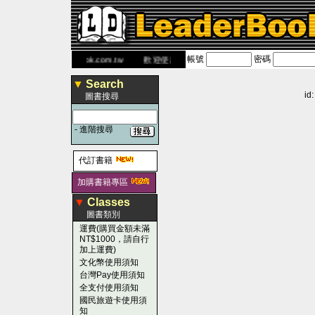
帳號
密碼
書 網
www.leaderbook.com.tw
歡迎使用 國民旅遊卡！！
▼
Search
id
圖書搜尋
-
進階搜尋
代訂書籍
加購書籍專區
▼
Classes
圖書類別
運費(購買金額未滿
NT$1000，請自行
加上運費)
文化幣使用須知
台灣Pay使用須知
全支付使用須知
國民旅遊卡使用須
知