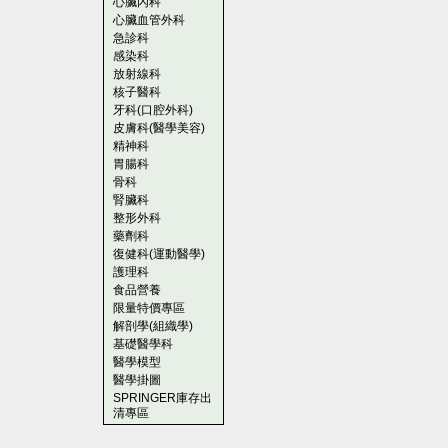
心臟內科
心臟血管外科
急診科
感染科
放射線科
核子醫科
牙科(口腔外科)
皮膚科(醫學美容)
精神科
胃腸科
骨科
腎臟科
整形外科
藥劑科
復健科(運動醫學)
護理科
食品營養
限量特價專區
解剖學(組織學)
基礎醫學科
醫學模型
醫學掛圖
SPRINGER庫存出
清專區