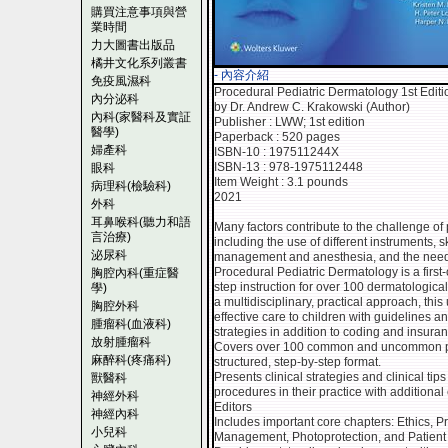
購買注意事項與營
業時間
力大圖書出版品
橘井文化系列叢書
- 內容介紹
免疫風濕科
Procedural Pediatric Dermatology 1st Editi
內分泌科
by Dr. Andrew C. Krakowski (Author)
內科(家醫科及實証
Publisher : LWW; 1st edition
醫學)
Paperback : 520 pages
婦產科
ISBN-10 : 197511244X
ISBN-13 : 978-1975112448
眼科
Item Weight : 3.1 pounds
病理科(檢驗科)
2021
外科
耳鼻喉科(聽力和語
Many factors contribute to the challenge o
言治療)
including the use of different instruments, s
泌尿科
management and anesthesia, and the need to
Procedural Pediatric Dermatology is a first-
胸腔內科(重症醫
step instruction for over 100 dermatological
學)
a multidisciplinary, practical approach, this
胸腔外科
effective care to children with guidelines an
腫瘤科(血液科)
strategies in addition to coding and insura
放射腫瘤科
Covers over 100 common and uncommon ped
麻醉科(疼痛科)
structured, step-by-step format.
Presents clinical strategies and clinical tip
獸醫科
procedures in their practice with addition
神經外科
Editors
神經內科
Includes important core chapters: Ethics,
小兒科
Management, Photoprotection, and Patien