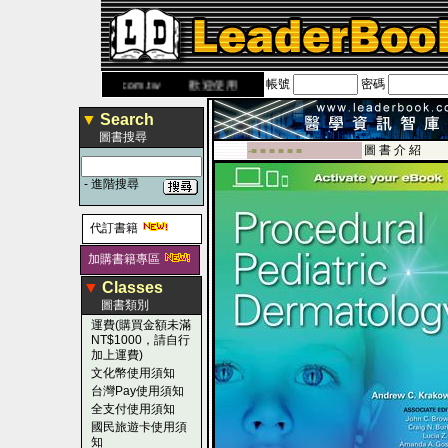
帳號
密碼
網
www.leaderbook.com.tw
歡迎使用 國民旅遊卡！！
▼
Search
圖書搜尋
圖 書 介 紹
-■ ■ ■ ■ ■ ■
-
進階搜尋
代訂書籍
加購書籍專區
▼
Classes
圖書類別
運費(購買金額未滿
NT$1000，請自行
加上運費)
文化幣使用須知
台灣Pay使用須知
全支付使用須知
國民旅遊卡使用須
知