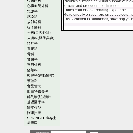
心臟內科
Provides outstanding visual support with over
lesions and procedural techniques.
心臟血管外科
Enrich Your eBook Reading Experience
急診科
Read directly on your preferred device(s), 
感染科
Easily convert to audiobook, powering your
放射線科
核子醫科
牙科(口腔外科)
皮膚科(醫學美容)
精神科
胃腸科
骨科
腎臟科
整形外科
藥劑科
復健科(運動醫學)
護理科
食品營養
限量特價專區
解剖學(組織學)
基礎醫學科
醫學模型
醫學掛圖
SPRINGER庫存出
清專區