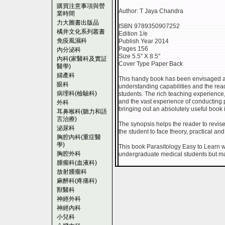
購買注意事項與營
Author: T Jaya Chandra
業時間
力大圖書出版品
ISBN 9789350907252
橘井文化系列叢書
Edition 1/e
免疫風濕科
Publish Year 2014
Pages 156
內分泌科
Size 5.5" X 8.5"
內科(家醫科及實証
Cover Type Paper Back
醫學)
婦產科
This handy book has been envisaged a
眼科
understanding capabilities and the re
病理科(檢驗科)
students. The rich teaching experience
and the vast experience of conducting 
外科
bringing out an absolutely useful book
耳鼻喉科(聽力和語
言治療)
The synopsis helps the reader to revise
泌尿科
the student to face theory, practical an
胸腔內科(重症醫
學)
This book Parasitology Easy to Learn w
胸腔外科
undergraduate medical students but may
腫瘤科(血液科)
放射腫瘤科
麻醉科(疼痛科)
獸醫科
神經外科
神經內科
小兒科