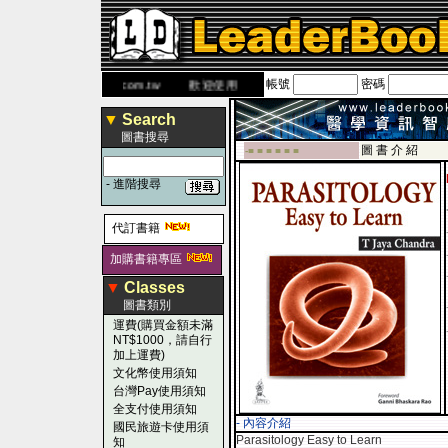
帳號
密碼
網
www.leaderbook.com.tw
歡迎使用 國民旅遊卡！！
▼
Search
圖書搜尋
圖 書 介 紹
-■ ■ ■ ■ ■ ■
-
進階搜尋
代訂書籍
加購書籍專區
▼
Classes
圖書類別
運費(購買金額未滿
NT$1000，請自行
加上運費)
文化幣使用須知
台灣Pay使用須知
全支付使用須知
- 內容介紹
國民旅遊卡使用須
Parasitology Easy to Learn
知