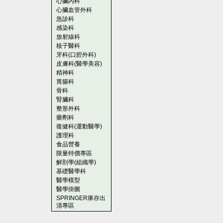
心臟內科
心臟血管外科
急診科
感染科
放射線科
核子醫科
牙科(口腔外科)
皮膚科(醫學美容)
精神科
胃腸科
骨科
腎臟科
整形外科
藥劑科
復健科(運動醫學)
護理科
食品營養
限量特價專區
解剖學(組織學)
基礎醫學科
醫學模型
醫學掛圖
SPRINGER庫存出
清專區