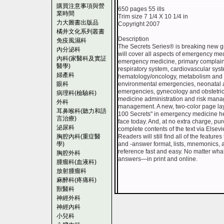
購買注意事項與營
650 pages 55 ills
業時間
Trim size 7 1/4 X 10 1/4 in
力大圖書出版品
Copyright 2007
橘井文化系列叢書
Description
免疫風濕科
The Secrets Series® is breaking new 
內分泌科
will cover all aspects of emergency me
內科(家醫科及實証
emergency medicine, primary complaints
醫學)
respiratory system, cardiovascular system
婦產科
hematology/oncology, metabolism and e
眼科
environmental emergencies, neonatal a
emergencies, gynecology and obstetri
病理科(檢驗科)
medicine administration and risk mana
外科
management. A new, two-color page layou
耳鼻喉科(聽力和語
100 Secrets" in emergency medicine hel
言治療)
face today. And, at no extra charge, pu
泌尿科
complete contents of the text via Else
胸腔內科(重症醫
Readers will still find all of the featur
學)
and -answer format, lists, mnemonics, 
reference fast and easy. No matter what
胸腔外科
answers—in print and online.
腫瘤科(血液科)
放射腫瘤科
麻醉科(疼痛科)
獸醫科
神經外科
神經內科
小兒科