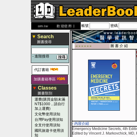
帳號
密碼
網
www.leaderbook.com.tw
歡迎使用 國民旅遊卡！！
▼
Search
圖書搜尋
圖 書 介 紹
-■ ■ ■ ■ ■ ■
-
進階搜尋
代訂書籍
加購書籍專區
▼
Classes
圖書類別
運費(購買金額未滿
NT$1000，請自行
加上運費)
文化幣使用須知
台灣Pay使用須知
- 內容介紹
全支付使用須知
Emergency Medicine Secrets, 4th Edi
國民旅遊卡使用須
Edited by Vincent J. Markovchick, MD
知