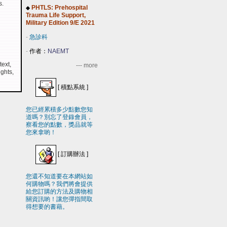
s.
PHTLS: Prehospital
◆
Trauma Life Support,
Military Edition 9/E 2021
-
急診科
-
作者：
NAEMT
ext,
--- more
ights,
[
積點系統
]
您已經累積多少點數您知
道嗎？別忘了登錄會員，
察看您的點數，獎品就等
您來拿喲！
[
訂購辦法
]
您還不知道要在本網站如
何購物嗎？我們將會提供
給您訂購的方法及購物相
關資訊喲！讓您彈指間取
得想要的書藉。