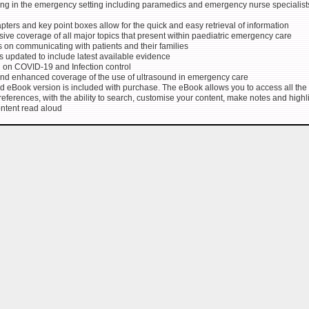
ing in the emergency setting including paramedics and emergency nurse specialist
ters and key point boxes allow for the quick and easy retrieval of information
ve coverage of all major topics that present within paediatric emergency care
ps on communicating with patients and their families
cs updated to include latest available evidence
 on COVID-19 and Infection control
d enhanced coverage of the use of ultrasound in emergency care
 eBook version is included with purchase. The eBook allows you to access all the t
references, with the ability to search, customise your content, make notes and highl
ntent read aloud