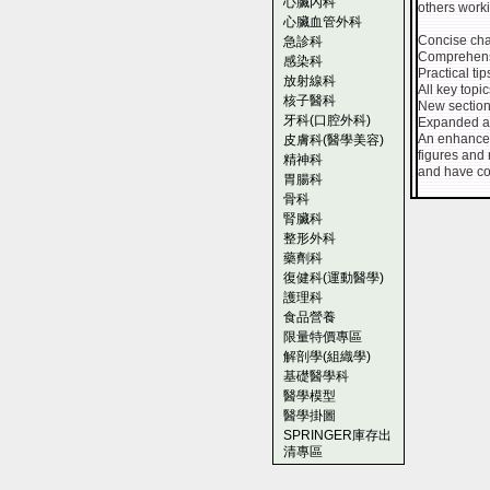
心臟內科
others work
心臟血管外科
Concise chap
急診科
Comprehensi
感染科
Practical ti
放射線科
All key topi
核子醫科
New section
牙科(口腔外科)
Expanded an
An enhanced
皮膚科(醫學美容)
figures and 
精神科
and have co
胃腸科
骨科
腎臟科
整形外科
藥劑科
復健科(運動醫學)
護理科
食品營養
限量特價專區
解剖學(組織學)
基礎醫學科
醫學模型
醫學掛圖
SPRINGER庫存出
清專區