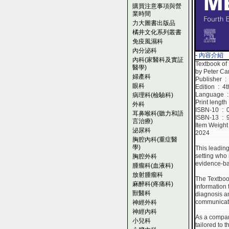
購買注意事項與營
業時間
力大圖書出版品
橘井文化系列叢書
免疫風濕科
內分泌科
- 內容介紹
內科(家醫科及實証
Textbook of
醫學)
by Peter C
婦產科
Publ
眼科
Edition ‏ : ‎ 
La
病理科(檢驗科)
外科
ISBN
耳鼻喉科(聽力和語
ISBN
言治療)
泌尿科
2024
胸腔內科(重症醫
學)
This leading
setting who 
胸腔外科
evidence-ba
腫瘤科(血液科)
放射腫瘤科
The Textboo
麻醉科(疼痛科)
information 
獸醫科
diagnosis an
communicatin
神經外科
神經內科
As a compan
小兒科
tailored to 