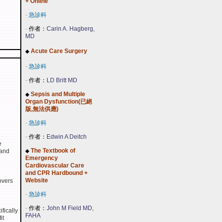
+ Online
-
急診科
-
作者：
Carin A. Hagberg,
MD
Acute Care Surgery
◆
-
急診科
-
作者：
LD Britt MD
Sepsis and Multiple
◆
Organ Dysfunction(已絕
版,無法供應)
-
急診科
-
作者：
Edwin A Deitch
e
The Textbook of
 and
◆
Emergency
Cardiovascular Care
and CPR Hardbound +
Website
overs
-
急診科
-
作者：
John M Field MD,
fically
FAHA
it