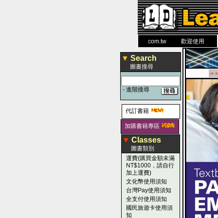
力 大 醫 學 圖 書 網
www.leaderbook.com.tw
歡迎使用 國民旅遊
▼
Search
圖書搜尋
-■ ■
-
進階搜尋
代訂書籍
加購書籍專區
▼
Classes
圖書類別
運費(購買金額未滿
NT$1000，請自行
加上運費)
文化幣使用須知
台灣Pay使用須知
全支付使用須知
國民旅遊卡使用須
知