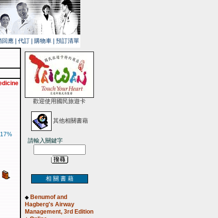
銷回應
|
代訂
|
購物車
|
預訂清單
edicine
歡迎使用國民旅遊卡
其他相關書藉
17%
請輸入關鍵字
相 關 書 藉
Benumof and
◆
Hagberg's Airway
Management, 3rd Edition