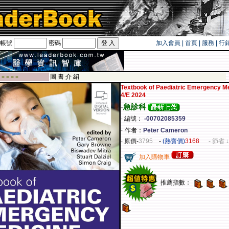
帳號
密碼
加入會員
|
首頁
|
服務
|
行
卡！！
圖 書 介 紹
 ■ ■ ■ ■
Textbook of Paediatric Emergency M
4/E 2024
-
急診科
-
編號：
-00702085359
-
作者：
Peter Cameron
-
原價
-
3795
-
(熱賣價)
3168
- 節省 ↓
-
加入購物車
推薦指數：