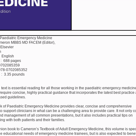
 Paediatric Emergency Medicine
ameron MBBS MD FACEM (Editor),
isher ‏ : ‎ Elsevier
4th
nguage ‏ : ‎ English
Print length ‏ : ‎ 688 pages
-10 ‏ : ‎ 0702085359
-13 ‏ : ‎ 978-0702085352
Item Weight ‏ : ‎ 3.35 pounds
 text is essential reading for all those working in the paediatric emergency medicin
require concise, highly practical guidance that incorporates the latest best practice
sed guidelines.
k of Paediatric Emergency Medicine provides clear, concise and comprehensive
to support clinicians in what can be a challenging area to provide care. It not only c
d management of all common presentations, but it also includes practical tips on
g with both patients and their families.
ion book to Cameron’s Textbook of Adult Emergency Medicine, this volume is speci
the educational needs of emergency medicine trainees, but is also expected to benef