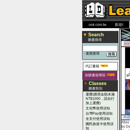
力 大 醫 學 圖 書 網
www.leaderbook.com.tw
歡迎使用 國民
▼
Search
圖書搜尋
-■ ■
-
進階搜尋
代訂書籍
加購書籍專區
▼
Classes
圖書類別
運費(購買金額未滿
NT$1000，請自行
加上運費)
文化幣使用須知
台灣Pay使用須知
- 內
全支付使用須知
Atlas
國民旅遊卡使用須
by De
知