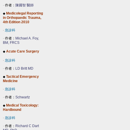
-
作者：
陳國智 醫師
Medicolegal Reporting
◆
in Orthopaedic Trauma,
4th Edition 2010
-
急診科
-
作者：
Michael A. Foy,
BM, FRCS
Acute Care Surgery
◆
-
急診科
-
作者：
LD Britt MD
Tactical Emergency
◆
Medicine
-
急診科
-
作者：
Schwartz
Medical Toxicology:
◆
Hardbound
-
急診科
-
作者：
Richard C Dart