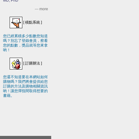
MD, PhD
--- more
[
積點系統
]
您已經累積多少點數您知道
嗎？別忘了登錄會員，察看
您的點數，獎品就等您來拿
喲！
[
訂購辦法
]
您還不知道要在本網站如何
購物嗎？我們將會提供給您
訂購的方法及購物相關資訊
喲！讓您彈指間取得想要的
書藉。