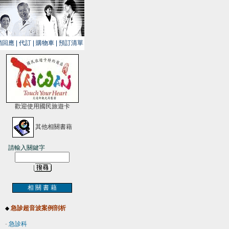
銷回應
|
代訂
|
購物車
|
預訂清單
歡迎使用國民旅遊卡
其他相關書藉
請輸入關鍵字
相 關 書 藉
急診超音波案例剖析
◆
-
急診科