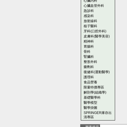
心臟內科
心臟血管外科
急診科
感染科
放射線科
核子醫科
牙科(口腔外科)
皮膚科(醫學美容)
精神科
胃腸科
骨科
腎臟科
整形外科
藥劑科
復健科(運動醫學)
護理科
食品營養
限量特價專區
解剖學(組織學)
基礎醫學科
醫學模型
醫學掛圖
SPRINGER庫存出
清專區