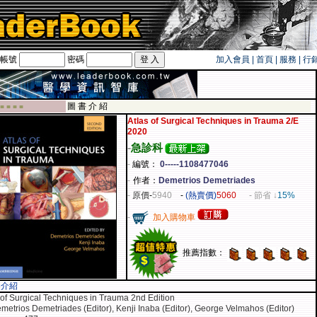
帳號
密碼
加入會員
|
首頁
|
服務
|
行
旅遊卡！！
圖 書 介 紹
 ■ ■ ■ ■
Atlas of Surgical Techniques in Trauma 2/E
2020
-
急診科
-
編號：
0-----1108477046
-
作者：
Demetrios Demetriades
-
原價
-
5940
-
(熱賣價)
5060
- 節省 ↓
15%
-
加入購物車
推薦指數：
容介紹
 of Surgical Techniques in Trauma 2nd Edition
metrios Demetriades (Editor), Kenji Inaba (Editor), George Velmahos (Editor)