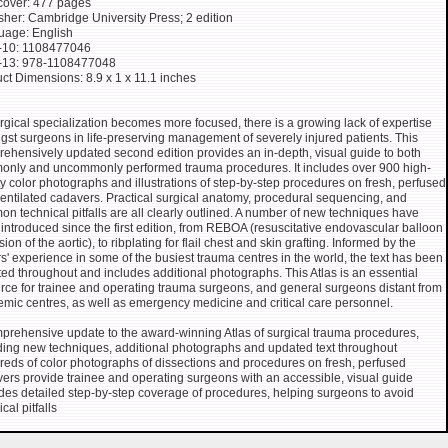
cover: 477 pages
sher: Cambridge University Press; 2 edition
uage: English
-10: 1108477046
-13: 978-1108477048
ct Dimensions: 8.9 x 1 x 11.1 inches
rgical specialization becomes more focused, there is a growing lack of expertise
st surgeons in life-preserving management of severely injured patients. This
ehensively updated second edition provides an in-depth, visual guide to both
nly and uncommonly performed trauma procedures. It includes over 900 high-
ty color photographs and illustrations of step-by-step procedures on fresh, perfused
entilated cadavers. Practical surgical anatomy, procedural sequencing, and
n technical pitfalls are all clearly outlined. A number of new techniques have
introduced since the first edition, from REBOA (resuscitative endovascular balloon
ion of the aortic), to ribplating for flail chest and skin grafting. Informed by the
rs' experience in some of the busiest trauma centres in the world, the text has been
ed throughout and includes additional photographs. This Atlas is an essential
rce for trainee and operating trauma surgeons, and general surgeons distant from
mic centres, as well as emergency medicine and critical care personnel.
prehensive update to the award-winning Atlas of surgical trauma procedures,
ding new techniques, additional photographs and updated text throughout
eds of color photographs of dissections and procedures on fresh, perfused
ers provide trainee and operating surgeons with an accessible, visual guide
des detailed step-by-step coverage of procedures, helping surgeons to avoid
cal pitfalls