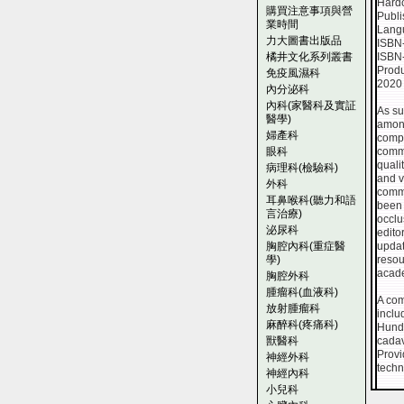
Hard
購買注意事項與營
Publi
業時間
Lang
力大圖書出版品
ISBN
橘井文化系列叢書
ISBN
Produ
免疫風濕科
2020
內分泌科
內科(家醫科及實証
As su
醫學)
among
婦產科
compr
眼科
commo
quali
病理科(檢驗科)
and v
外科
commo
耳鼻喉科(聽力和語
been 
言治療)
occlus
泌尿科
edito
胸腔內科(重症醫
updat
學)
resou
acade
胸腔外科
腫瘤科(血液科)
A com
放射腫瘤科
inclu
麻醉科(疼痛科)
Hundr
獸醫科
cadav
Provi
神經外科
techni
神經內科
小兒科