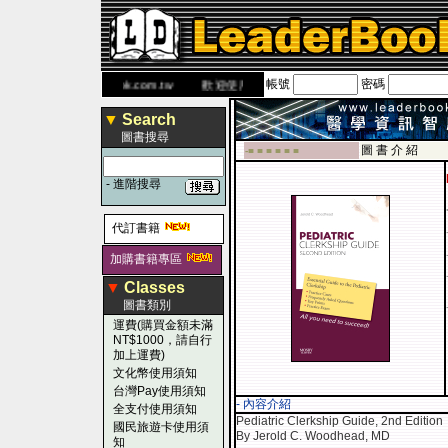
帳號
密碼
書 網
www.leaderbook.com.tw
歡迎使用 國民旅遊卡！！
▼
Search
圖書搜尋
圖 書 介 紹
-■ ■ ■ ■ ■ ■
-
進階搜尋
代訂書籍
加購書籍專區
▼
Classes
圖書類別
運費(購買金額未滿
NT$1000，請自行
加上運費)
文化幣使用須知
台灣Pay使用須知
- 內容介紹
全支付使用須知
Pediatric Clerkship Guide, 2nd Edition
國民旅遊卡使用須
By Jerold C. Woodhead, MD
知