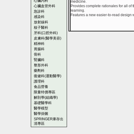
心臟內科
medicine.
心臟血管外科
Provides complete rationales for all of
learning.
急診科
Features a new easier-to-read design wit
感染科
放射線科
核子醫科
牙科(口腔外科)
皮膚科(醫學美容)
精神科
胃腸科
骨科
腎臟科
整形外科
藥劑科
復健科(運動醫學)
護理科
食品營養
限量特價專區
解剖學(組織學)
基礎醫學科
醫學模型
醫學掛圖
SPRINGER庫存出
清專區