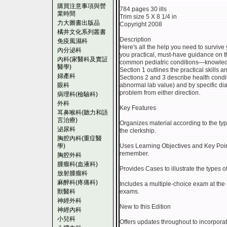
購買注意事項與營
784 pages 30 ills
業時間
Trim size 5 X 8 1/4 in
力大圖書出版品
Copyright 2008
橘井文化系列叢書
Description
免疫風濕科
Here's all the help you need to survive 
內分泌科
you practical, must-have guidance on th
內科(家醫科及實証
common pediatric conditions—knowledg
醫學)
Section 1 outlines the practical skills
婦產科
Sections 2 and 3 describe health condi
眼科
abnormal lab value) and by specific di
problem from either direction.
病理科(檢驗科)
外科
Key Features
耳鼻喉科(聽力和語
言治療)
Organizes material according to the type
泌尿科
the clerkship.
胸腔內科(重症醫
學)
Uses Learning Objectives and Key Poin
remember.
胸腔外科
腫瘤科(血液科)
Provides Cases to illustrate the types 
放射腫瘤科
麻醉科(疼痛科)
Includes a multiple-choice exam at the 
獸醫科
exams.
神經外科
New to this Edition
神經內科
小兒科
Offers updates throughout to incorporat