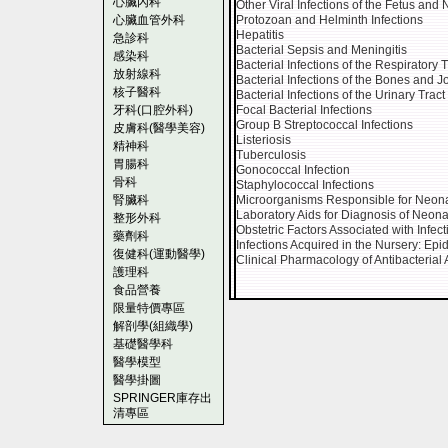
心臟內科
Other Viral Infections of the Fetus an
心臟血管外科
Protozoan and Helminth Infections
Hepatitis
急診科
Bacterial Sepsis and Meningitis
感染科
Bacterial Infections of the Respiratory T
放射線科
Bacterial Infections of the Bones and Jo
核子醫科
Bacterial Infections of the Urinary Tract
牙科(口腔外科)
Focal Bacterial Infections
Group B Streptococcal Infections
皮膚科(醫學美容)
Listeriosis
精神科
Tuberculosis
胃腸科
Gonococcal Infection
骨科
Staphylococcal Infections
腎臟科
Microorganisms Responsible for Neona
Laboratory Aids for Diagnosis of Neona
整形外科
Obstetric Factors Associated with Infec
藥劑科
Infections Acquired in the Nursery: Ep
復健科(運動醫學)
Clinical Pharmacology of Antibacterial
護理科
食品營養
限量特價專區
解剖學(組織學)
基礎醫學科
醫學模型
醫學掛圖
SPRINGER庫存出
清專區