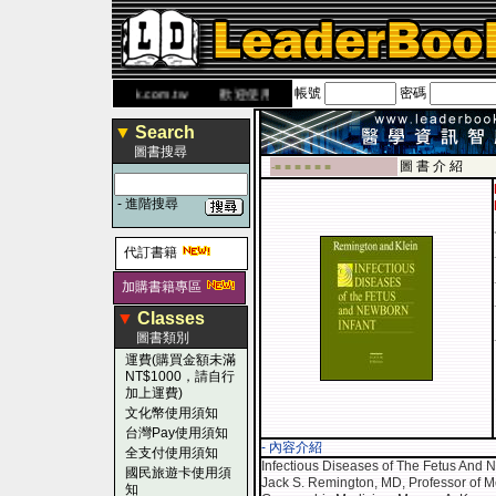
帳號
密碼
 網
www.leaderbook.com.tw
歡迎使用 國民旅遊卡！！
▼
Search
圖書搜尋
圖 書 介 紹
-■ ■ ■ ■ ■ ■
-
進階搜尋
代訂書籍
加購書籍專區
▼
Classes
圖書類別
運費(購買金額未滿
NT$1000，請自行
加上運費)
文化幣使用須知
台灣Pay使用須知
- 內容介紹
全支付使用須知
Infectious Diseases of The Fetus And N
國民旅遊卡使用須
Jack S. Remington, MD, Professor of Me
知