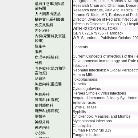
Geographic Medicine, Marcus A. Krupp
購買注意事項與營
Research Chair and Chairman, Departm
業時間
Research Institute, Palo Alto Medical F
力大圖書出版品
Jerome O. Klein, MD, Professor of Pedia
橘井文化系列叢書
Director, Division of Pediatric Infectio
Infectious Diseases, Boston City Hospi
免疫風濕科
WITH 42 CONTRIBUTORS
內分泌科
ISBN 0721679765 · Hardback
內科(家醫科及實証
W.B. Saunders · Published October 20
醫學)
婦產科
Contents
眼科
Current Concepts of Infectious of the 
病理科(檢驗科)
Developmental Immunology and Role of 
外科
Infection
耳鼻喉科(聽力和語
Neonatal Infections: A Global Perspect
言治療)
Human Milk
泌尿科
Toxoplasmosis
胸腔內科(重症醫
Rubella
學)
Cytomegalovirus
Herpes Simplex Virus Infections
胸腔外科
Acquired Immunodeficiency Syndrome i
腫瘤科(血液科)
Enteroviruses
放射腫瘤科
Lyme Disease
麻醉科(疼痛科)
Syphilis
獸醫科
Chickenpox, Measles, and Mumps
Mycoplasmal Infections
神經外科
Chlamydia
神經內科
Human Parvovirus B19
小兒科
Fungal Infections