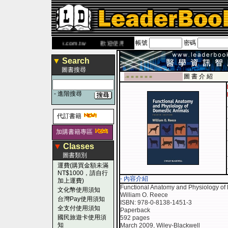
帳號
密碼
 網
www.leaderbook.com.tw
歡迎使用 國民旅遊卡！！
▼
Search
圖書搜尋
圖 書 介 紹
-■ ■ ■ ■ ■ ■
-
進階搜尋
代訂書籍
加購書籍專區
▼
Classes
圖書類別
運費(購買金額未滿
NT$1000，請自行
- 內容介紹
加上運費)
Functional Anatomy and Physiology of 
文化幣使用須知
William O. Reece
台灣Pay使用須知
ISBN: 978-0-8138-1451-3
全支付使用須知
Paperback
國民旅遊卡使用須
592 pages
知
March 2009, Wiley-Blackwell