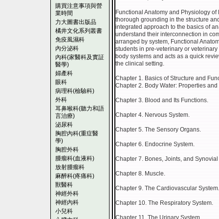
購買注意事項與營
Functional Anatomy and Physiology of 
業時間
thorough grounding in the structure an
力大圖書出版品
integrated approach to the basics of a
橘井文化系列叢書
understand their interconnection in co
免疫風濕科
arranged by system, Functional Anatom
內分泌科
students in pre-veterinary or veterinar
body systems and acts as a quick revie
內科(家醫科及實証
the clinical setting.
醫學)
婦產科
Chapter 1. Basics of Structure and Func
眼科
Chapter 2. Body Water: Properties and
病理科(檢驗科)
外科
Chapter 3. Blood and Its Functions.
耳鼻喉科(聽力和語
Chapter 4. Nervous System.
言治療)
泌尿科
Chapter 5. The Sensory Organs.
胸腔內科(重症醫
學)
Chapter 6. Endocrine System.
胸腔外科
腫瘤科(血液科)
Chapter 7. Bones, Joints, and Synovial 
放射腫瘤科
Chapter 8. Muscle.
麻醉科(疼痛科)
獸醫科
Chapter 9. The Cardiovascular System
神經外科
神經內科
Chapter 10. The Respiratory System.
小兒科
Chapter 11. The Urinary System.