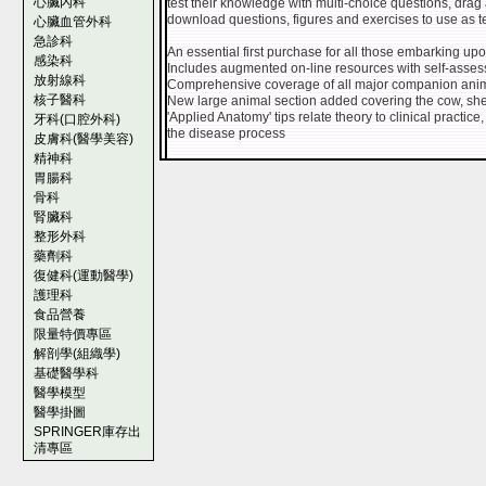
心臟內科
test their knowledge with multi-choice questions, dra
download questions, figures and exercises to use as t
心臟血管外科
急診科
An essential first purchase for all those embarking upo
感染科
Includes augmented on-line resources with self-asses
放射線科
Comprehensive coverage of all major companion anim
核子醫科
New large animal section added covering the cow, sh
'Applied Anatomy' tips relate theory to clinical pract
牙科(口腔外科)
the disease process
皮膚科(醫學美容)
精神科
胃腸科
骨科
腎臟科
整形外科
藥劑科
復健科(運動醫學)
護理科
食品營養
限量特價專區
解剖學(組織學)
基礎醫學科
醫學模型
醫學掛圖
SPRINGER庫存出
清專區