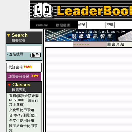
帳號
密碼
網
www.leaderbook.com.tw
歡迎使用 國民旅遊卡！！
▼
Search
圖書搜尋
圖 書 介 紹
-■ ■ ■ ■ ■ ■
-
進階搜尋
代訂書籍
加購書籍專區
▼
Classes
圖書類別
運費(購買金額未滿
NT$1000，請自行
加上運費)
文化幣使用須知
台灣Pay使用須知
全支付使用須知
國民旅遊卡使用須
知