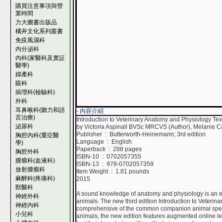
購買注意事項與營
業時間
力大圖書出版品
橘井文化系列叢書
免疫風濕科
內分泌科
內科(家醫科及實証
醫學)
婦產科
眼科
病理科(檢驗科)
外科
耳鼻喉科(聽力和語
- 內容介紹
言治療)
Introduction to Veterinary Anatomy and Physiology Tex
泌尿科
by Victoria Aspinall BVSc MRCVS (Author), Melanie
Publisher ‏ : ‎ Butterworth-Heinemann; 3rd edition
胸腔內科(重症醫
Language ‏ : ‎ English
學)
Paperback ‏ : ‎ 288 pages
胸腔外科
ISBN-10 ‏ : ‎ 0702057355
腫瘤科(血液科)
ISBN-13 ‏ : ‎ 978-0702057359
放射腫瘤科
Item Weight ‏ : ‎ 1.81 pounds
麻醉科(疼痛科)
2015
獸醫科
A sound knowledge of anatomy and physiology is an esse
神經外科
animals. The new third edition Introduction to Veterin
神經內科
comprehensive of the common companion animal speci
小兒科
animals, the new edition features augmented online l