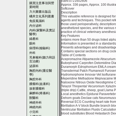
ISBN:0721602606
購買注意事項與營
Approx. 336 pages, Approx. 100 illustr
業時間
Softcover
力大圖書出版品
Description
橘井文化系列叢書
This valuable reference is designed for 
agents and techniques. This pocket ref
免疫風濕科
those used perioperatively, descriptio
內分泌科
anesthetized species, and the various 
內科(家醫科及實証
practice of clinical veterinary anesthesi
醫學)
Key Features
婦產科
ontains more than 50 drugs listed alpha
眼科
Information is presented in a standardiz
Presents advantages and disadvantage
病理科(檢驗科)
Contains special sections on drug cock
外科
Table of Contents
耳鼻喉科(聽力和語
Acepromazine Atipamezole Atracurium
言治療)
Butorphanol Carprofen Detomidine 
泌尿科
Duramorph Edrophonium EMLA cream E
胸腔內科(重症醫
Transdermal Patch Flumanezil Furosem
學)
Hydromorphone Innovar-Vet Isoflurane
Meperidine Methadone Mepivacaine M
胸腔外科
Naloxone Nitrous Oxide Neostigmine 
腫瘤科(血液科)
Telazol Thiopental Vecuronium Xylazin
放射腫瘤科
(triple drip) Cattle, sheep, goat Llama 
麻醉科(疼痛科)
Local anesthetics Epidural Paravertebra
獸醫科
Dehorn goats Declaw cats Neuromuscu
Reversal ECG Counting heart rate from 
神經外科
fibrillation A-V block Bundle branch bl
神經內科
Ventricular fibrillation Fluids Calculati
小兒科
blood substitutes Blood Hetastarch De