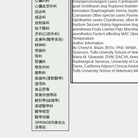
心臟內科
Emergencies/urgent cases Cardiopulmona
心臟血管外科
goat Urolithiasis dog Ruptured bladder f
herniation Diaphragmatic hernia Septic
急診科
Caesarean Other special cases Pyomet
感染科
Ophthalmic cases Chylothorax, other th
放射線科
fracture Seizure history Aggressive do
核子醫科
anesthesia Foals Llamas Pigs Miscella
牙科(口腔外科)
anesthetics Factors affecting MAC Opia
Temperature
皮膚科(醫學美容)
Author Information
精神科
By Cheryl A. Blaze, BVSc, PhD, MABA, A
胃腸科
Sciences, Tufts Uniersity School of Ve
骨科
Maria M. Glowaski, DVM, DACVA, Anesth
腎臟科
Radiological Services, University of Ca
Davis, California Adjunct Clinical Assi
整形外科
Tufts University School of Veterinary M
藥劑科
復健科(運動醫學)
護理科
食品營養
限量特價專區
解剖學(組織學)
基礎醫學科
醫學模型
醫學掛圖
SPRINGER庫存出
清專區