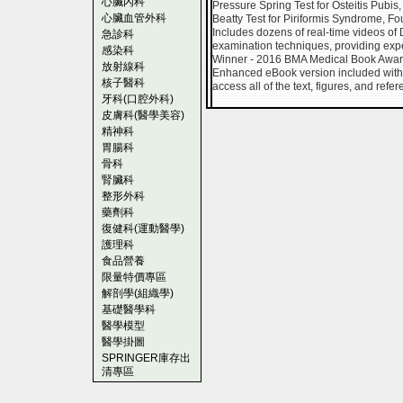
心臟內科
Pressure Spring Test for Osteitis Pubis
心臟血管外科
Beatty Test for Piriformis Syndrome, F
Includes dozens of real-time videos of 
急診科
examination techniques, providing expe
感染科
Winner - 2016 BMA Medical Book Awards
放射線科
Enhanced eBook version included with
核子醫科
access all of the text, figures, and refe
牙科(口腔外科)
皮膚科(醫學美容)
精神科
胃腸科
骨科
腎臟科
整形外科
藥劑科
復健科(運動醫學)
護理科
食品營養
限量特價專區
解剖學(組織學)
基礎醫學科
醫學模型
醫學掛圖
SPRINGER庫存出
清專區