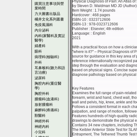
Physical Diagnosis of Pain: An Atlas o
購買注意事項與營
by Steven D. Waldman MD JD (Author)
業時間
Item Weight : 1.74 pounds
力大圖書出版品
Hardcover : 468 pages
橘井文化系列叢書
ISBN-10 : 0323712606
ISBN-13 : 978-0323712606
免疫風濕科
Publisher : Elsevier; 4th edition
內分泌科
Language: : English
內科(家醫科及實証
2021
醫學)
婦產科
With a practical focus on how a clinicia
眼科
"where is it?" – Physical Diagnosis of 
source for guidance in this key area o
病理科(檢驗科)
reference internationally recognized p
外科
step through the evaluation and diagno
耳鼻喉科(聽力和語
based on physical signs. Concise superb
言治療)
diagnose pathology based on physical 
泌尿科
胸腔內科(重症醫
學)
Key Features
Examines the full range of pain-related 
胸腔外科
forearm, wrist and hand, chest wall, th
腫瘤科(血液科)
wall and pelvis, hip, knee, ankle and fo
放射腫瘤科
Follows a consistent format in each cha
麻醉科(疼痛科)
palpation, and range of motion, followed
獸醫科
Features hundreds of high-quality radio
drawings to demonstrate the physical e
神經外科
Contains 34 new chapters, including Th
神經內科
The Keibler Anterior Slide Test for SL
小兒科
Entrapment, The Tethered Thumb Test f