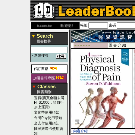
帳號
密碼
 網
www.leaderbook.com.tw
歡迎使用 國民旅遊卡！！
▼
Search
圖書搜尋
圖 書 介 紹
-■ ■ ■ ■ ■ ■
-
進階搜尋
代訂書籍
加購書籍專區
▼
Classes
圖書類別
運費(購買金額未滿
NT$1000，請自行
加上運費)
文化幣使用須知
台灣Pay使用須知
全支付使用須知
國民旅遊卡使用須
- 內容介紹
知