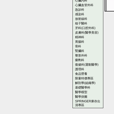
心臟內科
心臟血管外科
急診科
感染科
放射線科
核子醫科
牙科(口腔外科)
皮膚科(醫學美容)
精神科
胃腸科
骨科
腎臟科
整形外科
藥劑科
復健科(運動醫學)
護理科
食品營養
限量特價專區
解剖學(組織學)
基礎醫學科
醫學模型
醫學掛圖
SPRINGER庫存出
清專區