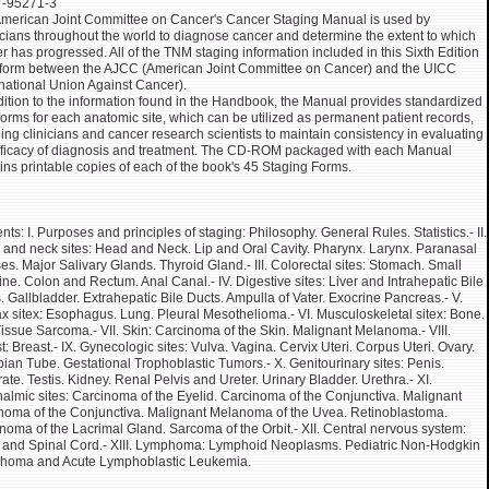
7-95271-3
merican Joint Committee on Cancer's Cancer Staging Manual is used by
cians throughout the world to diagnose cancer and determine the extent to which
r has progressed. All of the TNM staging information included in this Sixth Edition
iform between the AJCC (American Joint Committee on Cancer) and the UICC
rnational Union Against Cancer).
dition to the information found in the Handbook, the Manual provides standardized
forms for each anatomic site, which can be utilized as permanent patient records,
ing clinicians and cancer research scientists to maintain consistency in evaluating
fficacy of diagnosis and treatment. The CD-ROM packaged with each Manual
ins printable copies of each of the book's 45 Staging Forms.
nts: I. Purposes and principles of staging: Philosophy. General Rules. Statistics.- II.
and neck sites: Head and Neck. Lip and Oral Cavity. Pharynx. Larynx. Paranasal
es. Major Salivary Glands. Thyroid Gland.- III. Colorectal sites: Stomach. Small
tine. Colon and Rectum. Anal Canal.- IV. Digestive sites: Liver and Intrahepatic Bile
. Gallbladder. Extrahepatic Bile Ducts. Ampulla of Vater. Exocrine Pancreas.- V.
x sitex: Esophagus. Lung. Pleural Mesothelioma.- VI. Musculoskeletal sitex: Bone.
Tissue Sarcoma.- VII. Skin: Carcinoma of the Skin. Malignant Melanoma.- VIII.
t: Breast.- IX. Gynecologic sites: Vulva. Vagina. Cervix Uteri. Corpus Uteri. Ovary.
pian Tube. Gestational Trophoblastic Tumors.- X. Genitourinary sites: Penis.
rate. Testis. Kidney. Renal Pelvis and Ureter. Urinary Bladder. Urethra.- XI.
almic sites: Carcinoma of the Eyelid. Carcinoma of the Conjunctiva. Malignant
oma of the Conjunctiva. Malignant Melanoma of the Uvea. Retinoblastoma.
noma of the Lacrimal Gland. Sarcoma of the Orbit.- XII. Central nervous system:
 and Spinal Cord.- XIII. Lymphoma: Lymphoid Neoplasms. Pediatric Non-Hodgkin
homa and Acute Lymphoblastic Leukemia.