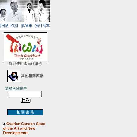
銷回應
|
代訂
|
購物車
|
預訂清單
歡迎使用國民旅遊卡
其他相關書藉
請輸入關鍵字
相 關 書 藉
Ovarian Cancer: State
◆
of the Art and New
Developments