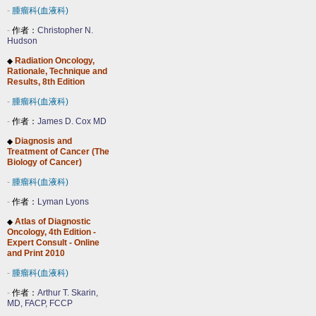
-
腫瘤科(血液科)
-
作者：
Christopher N.
Hudson
Radiation Oncology,
◆
Rationale, Technique and
Results, 8th Edition
-
腫瘤科(血液科)
-
作者：
James D. Cox MD
Diagnosis and
◆
Treatment of Cancer (The
Biology of Cancer)
-
腫瘤科(血液科)
-
作者：
Lyman Lyons
Atlas of Diagnostic
◆
Oncology, 4th Edition -
Expert Consult - Online
and Print 2010
-
腫瘤科(血液科)
-
作者：
Arthur T. Skarin,
MD, FACP, FCCP