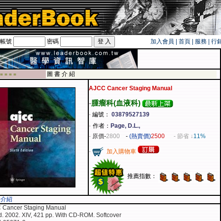
帳號
密碼
加入會員
|
首頁
|
服務
|
行
旅遊卡！！
圖 書 介 紹
 ■ ■ ■ ■
AJCC Cancer Staging Manual
-
腫瘤科(血液科)
-
編號：
03879527139
-
作者：
Page, D.L.,
-
原價
-
2800
-
(熱賣價)
2500
- 節省 ↓
11%
-
加入購物車
推薦指數：
容介紹
 Cancer Staging Manual
d. 2002. XIV, 421 pp. With CD-ROM. Softcover