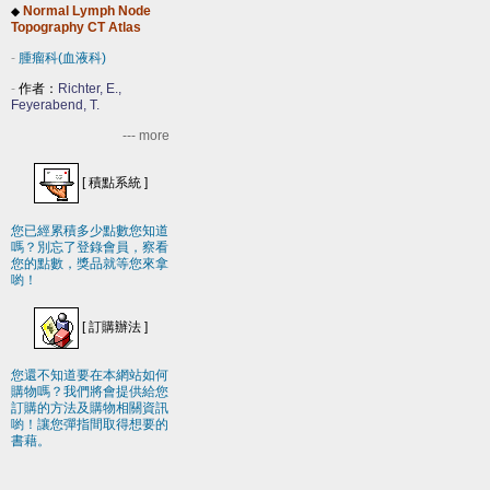
Normal Lymph Node
◆
Topography CT Atlas
-
腫瘤科(血液科)
-
作者：
Richter, E.,
Feyerabend, T.
--- more
[
積點系統
]
您已經累積多少點數您知道
嗎？別忘了登錄會員，察看
您的點數，獎品就等您來拿
喲！
[
訂購辦法
]
您還不知道要在本網站如何
購物嗎？我們將會提供給您
訂購的方法及購物相關資訊
喲！讓您彈指間取得想要的
書藉。