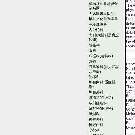
0-38
購買注意事項與營
The A
業時間
physi
力大圖書出版品
cance
橘井文化系列叢書
is un
(Inte
免疫風濕科
In ad
內分泌科
data 
內科(家醫科及實証
enabl
醫學)
the e
婦產科
conta
眼科
病理科(檢驗科)
外科
Conte
耳鼻喉科(聽力和語
Head 
言治療)
Sinus
泌尿科
Intes
胸腔內科(重症醫
Ducts
學)
Thora
Soft 
胸腔外科
Breas
腫瘤科(血液科)
Fallo
放射腫瘤科
Prost
麻醉科(疼痛科)
Ophth
獸醫科
Melan
Carci
神經外科
Brain
神經內科
Lymp
小兒科