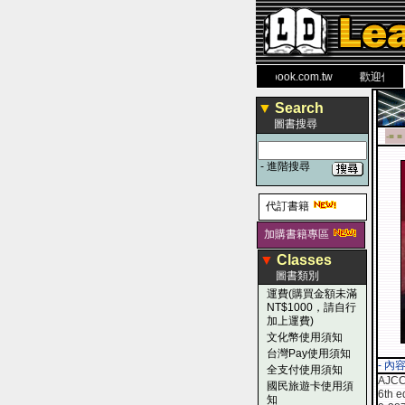
力 大 醫 學 圖 書 網
www.leaderbook.com.tw
歡迎使用 國民
▼
Search
圖書搜尋
-■ ■
-
進階搜尋
代訂書籍
加購書籍專區
▼
Classes
圖書類別
運費(購買金額未滿
NT$1000，請自行
加上運費)
文化幣使用須知
台灣Pay使用須知
- 內
全支付使用須知
AJCC
國民旅遊卡使用須
6th e
知