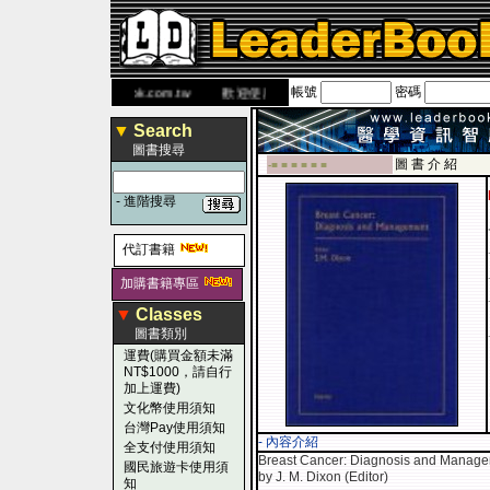
帳號
密碼
書 網
www.leaderbook.com.tw
歡迎使用 國民旅遊卡！！
▼
Search
圖書搜尋
圖 書 介 紹
-■ ■ ■ ■ ■ ■
-
進階搜尋
代訂書籍
加購書籍專區
▼
Classes
圖書類別
運費(購買金額未滿
NT$1000，請自行
加上運費)
文化幣使用須知
台灣Pay使用須知
- 內容介紹
全支付使用須知
Breast Cancer: Diagnosis and Manag
國民旅遊卡使用須
by J. M. Dixon (Editor)
知