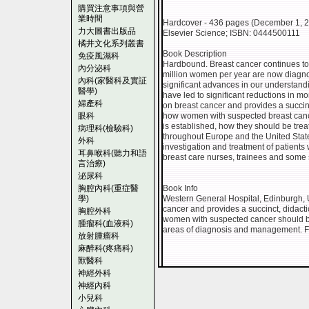
購買注意事項與營
業時間
Hardcover - 436 pages (December 1, 
力大圖書出版品
Elsevier Science; ISBN: 0444500111
橘井文化系列叢書
Book Description
免疫風濕科
Hardbound. Breast cancer continues to
內分泌科
million women per year are now diagn
內科(家醫科及實証
significant advances in our understand
醫學)
have led to significant reductions in m
婦產科
on breast cancer and provides a succin
眼科
how women with suspected breast canc
is established, how they should be trea
病理科(檢驗科)
throughout Europe and the United States
外科
investigation and treatment of patients 
耳鼻喉科(聽力和語
breast care nurses, trainees and some 
言治療)
泌尿科
胸腔內科(重症醫
Book Info
學)
Western General Hospital, Edinburgh, 
cancer and provides a succinct, didac
胸腔外科
women with suspected cancer should be
腫瘤科(血液科)
areas of diagnosis and management. For
放射腫瘤科
麻醉科(疼痛科)
獸醫科
神經外科
神經內科
小兒科