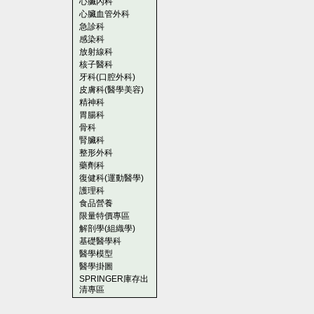
心臟內科
心臟血管外科
急診科
感染科
放射線科
核子醫科
牙科(口腔外科)
皮膚科(醫學美容)
精神科
胃腸科
骨科
腎臟科
整形外科
藥劑科
復健科(運動醫學)
護理科
食品營養
限量特價專區
解剖學(組織學)
基礎醫學科
醫學模型
醫學掛圖
SPRINGER庫存出
清專區