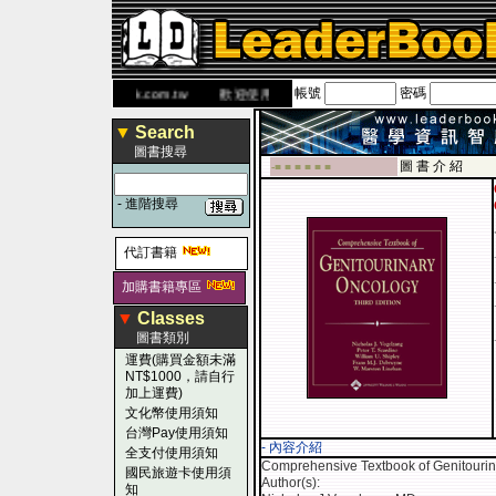
帳號
密碼
 網
www.leaderbook.com.tw
歡迎使用 國民旅遊卡！！
▼
Search
圖書搜尋
圖 書 介 紹
-■ ■ ■ ■ ■ ■
-
進階搜尋
代訂書籍
加購書籍專區
▼
Classes
圖書類別
運費(購買金額未滿
NT$1000，請自行
加上運費)
文化幣使用須知
台灣Pay使用須知
- 內容介紹
全支付使用須知
Comprehensive Textbook of Genitouri
國民旅遊卡使用須
Author(s):
知