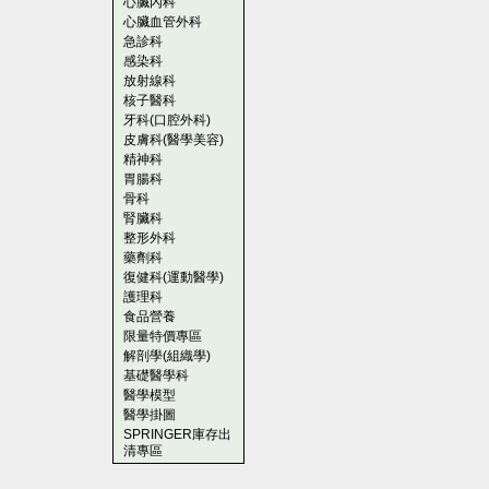
心臟內科
心臟血管外科
急診科
感染科
放射線科
核子醫科
牙科(口腔外科)
皮膚科(醫學美容)
精神科
胃腸科
骨科
腎臟科
整形外科
藥劑科
復健科(運動醫學)
護理科
食品營養
限量特價專區
解剖學(組織學)
基礎醫學科
醫學模型
醫學掛圖
SPRINGER庫存出
清專區