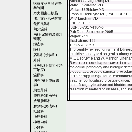
Nicholas J Vogelzang MD
購買注意事項與營
Peter T Scardino MD
業時間
William U Shipley MD
力大圖書出版品
Frans M Debruyne MD, PhD, FRCSE,
橘井文化系列叢書
W. M Linehan MD
Edition: Third
免疫風濕科
ISBN: 0-7817-4984-0
內分泌科
Pub Date: September 2005
內科(家醫科及實証
Pages: 944
醫學)
Illustrations: 166
婦產科
Trim Size: 8.5 x 11
眼科
Thoroughly revised for its Third Editio
multidisciplinary text on genitourinary
病理科(檢驗科)
M.J. Debruyne and W. Marston Lineha
外科
Seventeen new chapters cover familial 
耳鼻喉科(聽力和語
molecular pathology and biologic deter
言治療)
biopsy, laparoscopic surgical procedu
泌尿科
radiotherapy, integration of chemotherap
胸腔內科(重症醫
treatment of localized prostate cancer,
學)
role of surgery in advanced bladder c
resection of metastatic disease, and st
胸腔外科
腫瘤科(血液科)
放射腫瘤科
麻醉科(疼痛科)
獸醫科
神經外科
神經內科
小兒科