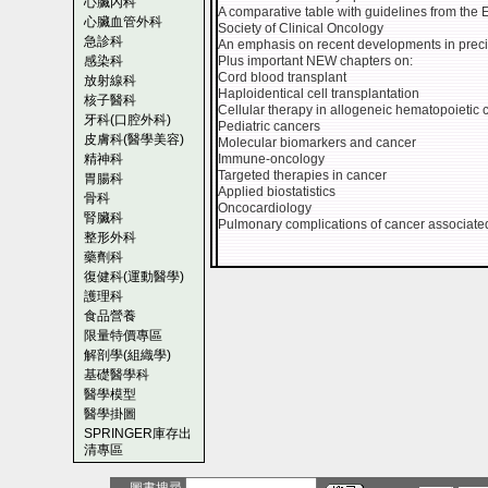
心臟內科
A comparative table with guidelines from the
心臟血管外科
Society of Clinical Oncology
急診科
An emphasis on recent developments in prec
感染科
Plus important NEW chapters on:
Cord blood transplant
放射線科
Haploidentical cell transplantation
核子醫科
Cellular therapy in allogeneic hematopoietic c
牙科(口腔外科)
Pediatric cancers
皮膚科(醫學美容)
Molecular biomarkers and cancer
精神科
Immune-oncology
Targeted therapies in cancer
胃腸科
Applied biostatistics
骨科
Oncocardiology
腎臟科
Pulmonary complications of cancer associate
整形外科
藥劑科
復健科(運動醫學)
護理科
食品營養
限量特價專區
解剖學(組織學)
基礎醫學科
醫學模型
醫學掛圖
SPRINGER庫存出
清專區