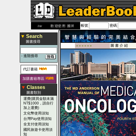
帳號
密碼
w.leaderbook.com.tw
歡迎使用 國民旅遊卡！！
▼
Search
圖書搜尋
圖 書 介 紹
-■ ■ ■ ■ ■ ■
-
進階搜尋
代訂書籍
加購書籍專區
▼
Classes
圖書類別
運費(購買金額未滿
NT$1000，請自行
加上運費)
文化幣使用須知
台灣Pay使用須知
全支付使用須知
國民旅遊卡使用須
知