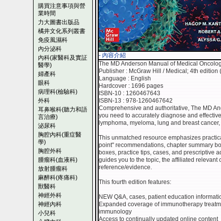
購買注意事項與營
業時間
力大圖書出版品
橘井文化系列叢書
免疫風濕科
內分泌科
- 內容介紹
內科(家醫科及實証
The MD Anderson Manual of Medical Oncology,
醫學)
Publisher : McGraw Hill / Medical; 4th edition 
婦產科
Language : English
眼科
Hardcover : 1696 pages
病理科(檢驗科)
ISBN-10 : 1260467643
外科
ISBN-13 : 978-1260467642
Comprehensive and authoritative, The MD An
耳鼻喉科(聽力和語
you need to accurately diagnose and effectiv
言治療)
lymphoma, myeloma, lung and breast cancer,
泌尿科
胸腔內科(重症醫
This unmatched resource emphasizes practical,
學)
point" recommendations, chapter summary boxe
胸腔外科
boxes, practice tips, cases, and prescriptive 
腫瘤科(血液科)
guides you to the topic, the affiliated relevant
reference/evidence.
放射腫瘤科
麻醉科(疼痛科)
This fourth edition features:
獸醫科
神經外科
NEW Q&A, cases, patient education informati
神經內科
Expanded coverage of immunotherapy treatme
immunology
小兒科
Access to continually updated online content