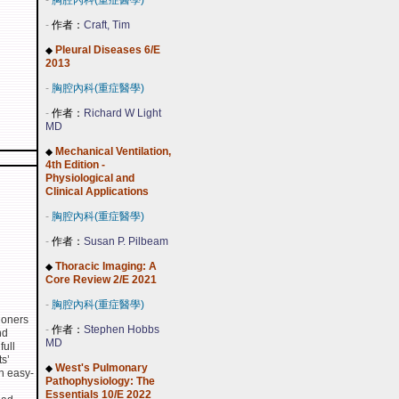
-
胸腔內科(重症醫學)
-
作者：
Craft, Tim
Pleural Diseases 6/E
◆
2013
-
胸腔內科(重症醫學)
-
作者：
Richard W Light
MD
Mechanical Ventilation,
◆
4th Edition -
Physiological and
Clinical Applications
-
胸腔內科(重症醫學)
-
作者：
Susan P. Pilbeam
Thoracic Imaging: A
◆
Core Review 2/E 2021
-
胸腔內科(重症醫學)
ioners
-
作者：
Stephen Hobbs
nd
MD
full
ts’
West's Pulmonary
◆
an easy-
Pathophysiology: The
Essentials 10/E 2022