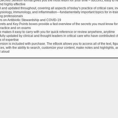
ecrets Series® format gives you the most return for your time – succinct, easy to r
d highly effective
d and updated throughout, covering all aspects of today’s practice of critical care, i
ysiology, immunology, and inflammation―fundamentally important topics for in-trai
ng professionals
s on Antibiotic Stewardship and COVID-19
rets and Key Points boxes provide a fast overview of the secrets you must know for
practice and on exams
e makes it easy to carry with you for quick reference or review anywhere, anytime
fully updated by clinical and thought leaders in critical care who have contributed 
s of expertise
sion is included with purchase. The eBook allows you to access all of the text, figu
es, with the ability to search, customize your content, make notes and highlights, 
d aloud