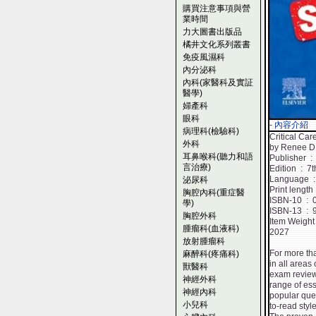
購買注意事項與營
業時間
力大圖書出版品
橘井文化系列叢書
免疫風濕科
內分泌科
內科(家醫科及實証
醫學)
婦產科
眼科
- 內容介紹
病理科(檢驗科)
Critical Car
外科
by Renee D.
耳鼻喉科(聽力和語
Publ
言治療)
Edition ‏ : ‎ 
La
泌尿科
胸腔內科(重症醫
ISBN-
學)
ISBN
胸腔外科
腫瘤科(血液科)
2027
放射腫瘤科
For more th
麻醉科(疼痛科)
in all areas
獸醫科
exam review.
神經外科
range of ess
神經內科
popular ques
小兒科
to-read styl