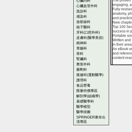
The proven S
心臟內科
engaging, an
心臟血管外科
Fully revise
急診科
anatomy, ph
感染科
and practici
放射線科
New chapter
Top 100 Sec
核子醫科
success in 
牙科(口腔外科)
Portable siz
皮膚科(醫學美容)
Written and 
精神科
in their area
胃腸科
An eBook ver
and referenc
骨科
content rea
腎臟科
整形外科
藥劑科
復健科(運動醫學)
護理科
食品營養
限量特價專區
解剖學(組織學)
基礎醫學科
醫學模型
醫學掛圖
SPRINGER庫存出
清專區