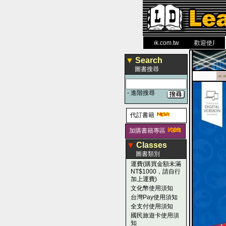
力 大 醫 學 圖 書 網
www.leaderbook.com.tw
歡迎使用 國民旅
▼
Search
圖書搜尋
-■ ■
-
進階搜尋
代訂書籍
加購書籍專區
▼
Classes
圖書類別
運費(購買金額未滿
NT$1000，請自行
加上運費)
文化幣使用須知
台灣Pay使用須知
全支付使用須知
國民旅遊卡使用須
知