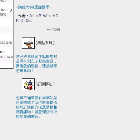
ead,
-
胸腔內科(重症醫學)
ncluding
ning
-
作者：
John B. West MD
PhD DSc
--- more
chapters
[
積點系統
]
res,
and have
您已經累積多少點數您知
道嗎？別忘了登錄會員，
察看您的點數，獎品就等
您來拿喲！
[
訂購辦法
]
您還不知道要在本網站如
何購物嗎？我們將會提供
給您訂購的方法及購物相
關資訊喲！讓您彈指間取
得想要的書藉。