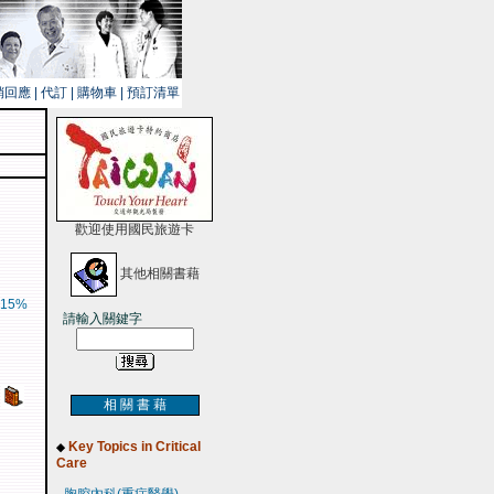
銷回應
|
代訂
|
購物車
|
預訂清單
歡迎使用國民旅遊卡
其他相關書藉
15%
請輸入關鍵字
相 關 書 藉
Key Topics in Critical
◆
Care