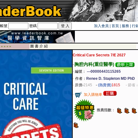
帳號
密碼
加入會員
|
首頁
|
服務
|
行
遊卡！！
圖 書 介 紹
 ■ ■ ■ ■
Critical Care Secrets 7/E 2027
-
胸腔內科(重症醫學)
-
編號：
---00000443115265
-
作者：
Renee D. Stapleton MD PhD
-
原價
-
2145
-
(熱賣價)
1815
- 節省 ↓
-
加入購物車
推薦指數：