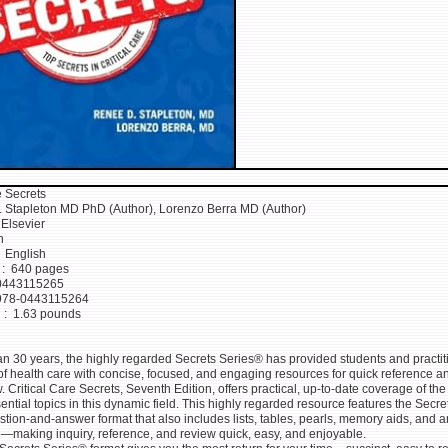
e Secrets
 Stapleton MD PhD (Author), Lorenzo Berra MD (Author)
isher ‏ : ‎ Elsevier
7th
nguage ‏ : ‎ English
Print length ‏ : ‎ 640 pages
10 ‏ : ‎ 0443115265
-13 ‏ : ‎ 978-0443115264
Item Weight ‏ : ‎ 1.63 pounds
an 30 years, the highly regarded Secrets Series® has provided students and practit
 of health care with concise, focused, and engaging resources for quick reference a
 Critical Care Secrets, Seventh Edition, offers practical, up-to-date coverage of the 
ential topics in this dynamic field. This highly regarded resource features the Secre
tion-and-answer format that also includes lists, tables, pearls, memory aids, and 
e―making inquiry, reference, and review quick, easy, and enjoyable.