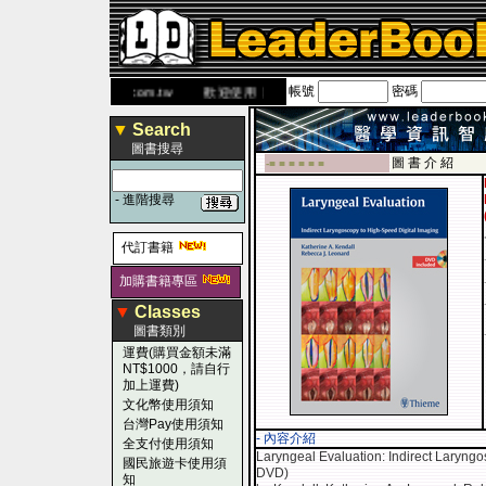
帳號
密碼
網
www.leaderbook.com.tw
歡迎使用 國民旅遊卡！！
▼
Search
圖書搜尋
圖 書 介 紹
-■ ■ ■ ■ ■ ■
-
進階搜尋
代訂書籍
加購書籍專區
▼
Classes
圖書類別
運費(購買金額未滿
NT$1000，請自行
加上運費)
文化幣使用須知
台灣Pay使用須知
- 內容介紹
全支付使用須知
Laryngeal Evaluation: Indirect Laryngo
國民旅遊卡使用須
DVD)
知