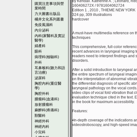
by Kendall. Katherine A. ; Leonard, Re
購買注意事項與營
160406272X / 9781604062724
業時間
Edition 1 , 2010 , THIEME NEW YORK
力大圖書出版品
324 pp, 309 illustrations
橘井文化系列叢書
hardcover
免疫風濕科
內分泌科
A must-have multimedia reference on t
內科(家醫科及實証
techniques
醫學)
婦產科
This comprehensive, full-color referen
眼科
recent advances in laryngeal imaging t
readers need to interpret findings and 
病理科(檢驗科)
disorders.
外科
耳鼻喉科(聽力和語
After a solid introduction to laryngeal
言治療)
the entire spectrum of laryngeal imagi
泌尿科
on the interpretation of abnormal vibrat
胸腔內科(重症醫
the differential diagnosis of specific a
學)
laryngeal pathology on the vocal cord
video clips of vocal fold vibration that
胸腔外科
evaluation technique cited in the text. E
腫瘤科(血液科)
in the book for maximum accessibility.
放射腫瘤科
麻醉科(疼痛科)
Features:
獸醫科
•In-depth coverage of the indications an
神經外科
videostroboscopy, and high-speed ima
神經內科
小兒科