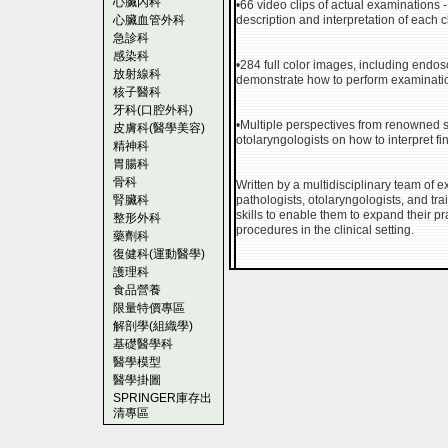
心臟內科
•66 video clips of actual examinations 
心臟血管外科
description and interpretation of each c
急診科
感染科
•284 full color images, including endos
放射線科
demonstrate how to perform examinati
核子醫科
牙科(口腔外科)
•Multiple perspectives from renowned 
皮膚科(醫學美容)
otolaryngologists on how to interpret f
精神科
胃腸科
骨科
Written by a multidisciplinary team of 
腎臟科
pathologists, otolaryngologists, and tr
skills to enable them to expand their p
整形外科
procedures in the clinical setting.
藥劑科
復健科(運動醫學)
護理科
食品營養
限量特價專區
解剖學(組織學)
基礎醫學科
醫學模型
醫學掛圖
SPRINGER庫存出
清專區