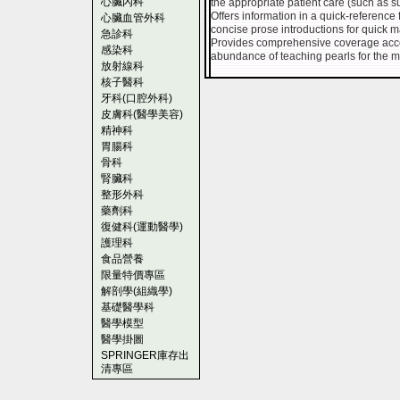
心臟內科
the appropriate patient care (such as s
Offers information in a quick-reference 
心臟血管外科
concise prose introductions for quick m
急診科
Provides comprehensive coverage acces
感染科
abundance of teaching pearls for the m
放射線科
核子醫科
牙科(口腔外科)
皮膚科(醫學美容)
精神科
胃腸科
骨科
腎臟科
整形外科
藥劑科
復健科(運動醫學)
護理科
食品營養
限量特價專區
解剖學(組織學)
基礎醫學科
醫學模型
醫學掛圖
SPRINGER庫存出
清專區