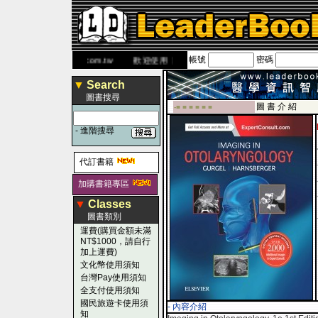
帳號
密碼
網
www.leaderbook.com.tw
歡迎使用 國民旅遊卡！！
▼
Search
圖書搜尋
圖 書 介 紹
-■ ■ ■ ■ ■ ■
-
進階搜尋
代訂書籍
加購書籍專區
▼
Classes
圖書類別
運費(購買金額未滿
NT$1000，請自行
加上運費)
文化幣使用須知
台灣Pay使用須知
全支付使用須知
國民旅遊卡使用須
- 內容介紹
知