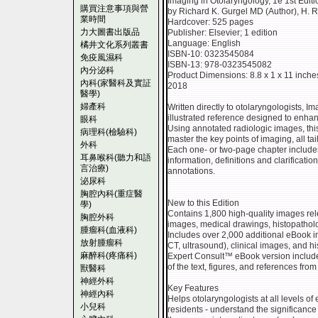
Imaging in Otolaryngology, 1e 1st Editi
購買注意事項與營
by Richard K. Gurgel MD (Author),‎ H. 
業時間
Hardcover: 525 pages
力大圖書出版品
Publisher: Elsevier; 1 edition
Language: English
橘井文化系列叢書
ISBN-10: 0323545084
免疫風濕科
ISBN-13: 978-0323545082
內分泌科
Product Dimensions: 8.8 x 1 x 11 inche
內科(家醫科及實証
2018
醫學)
婦產科
Written directly to otolaryngologists, I
illustrated reference designed to enhanc
眼科
Using annotated radiologic images, this
病理科(檢驗科)
master the key points of imaging, all tai
外科
Each one- or two-page chapter includes 
耳鼻喉科(聽力和語
information, definitions and clarificatio
言治療)
annotations.
泌尿科
胸腔內科(重症醫
New to this Edition
學)
Contains 1,800 high-quality images rele
胸腔外科
images, medical drawings, histopatholo
腫瘤科(血液科)
Includes over 2,000 additional eBook i
放射腫瘤科
CT, ultrasound), clinical images, and h
麻醉科(疼痛科)
Expert Consult™ eBook version include
of the text, figures, and references fro
獸醫科
神經外科
Key Features
神經內科
Helps otolaryngologists at all levels of 
小兒科
residents - understand the significance 